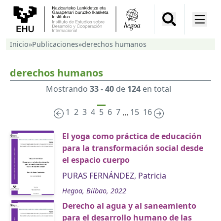
Inicio
»
Publicaciones
»
derechos humanos
derechos humanos
Mostrando
33 - 40
de
124
en total
1
2
3
4
5
6
7
15
16
...
El yoga como práctica de educación
para la transformación social desde
el espacio cuerpo
PURAS FERNÁNDEZ, Patricia
Hegoa, Bilbao, 2022
Derecho al agua y al saneamiento
para el desarrollo humano de las