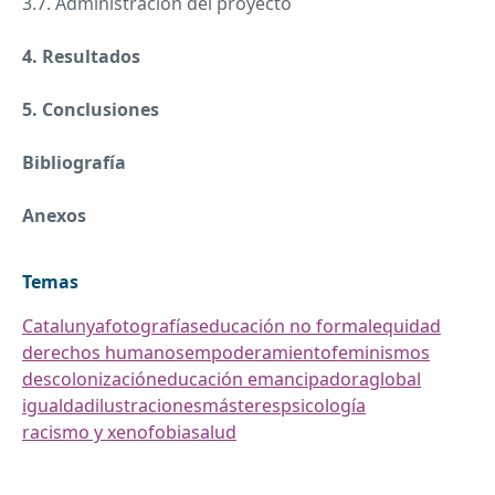
3.7. Administración del proyecto
4. Resultados
5. Conclusiones
Bibliografía
Anexos
Temas
Catalunya
fotografías
educación no formal
equidad
derechos humanos
empoderamiento
feminismos
descolonización
educación emancipadora
global
igualdad
ilustraciones
másteres
psicología
racismo y xenofobia
salud