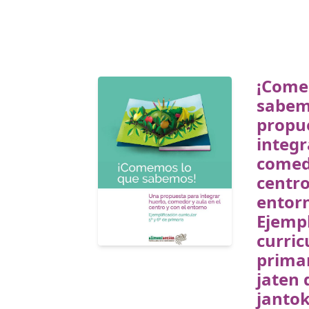
¡Come
sabem
propu
integr
comedo
centro
entor
Ejempl
curric
prima
jaten 
jantok