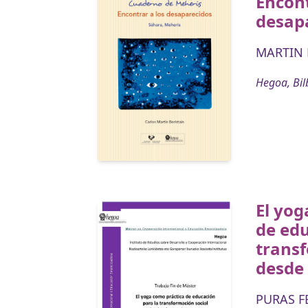
Encont
desap
MARTIN B
Hegoa, Bil
El yog
de edu
transf
desde 
PURAS F