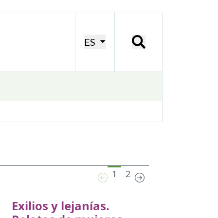
ES
1
2
Exilios y lejanías.