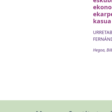
ekono
ekarp
kasua
URRETABI
FERNÁND
Hegoa, Bil