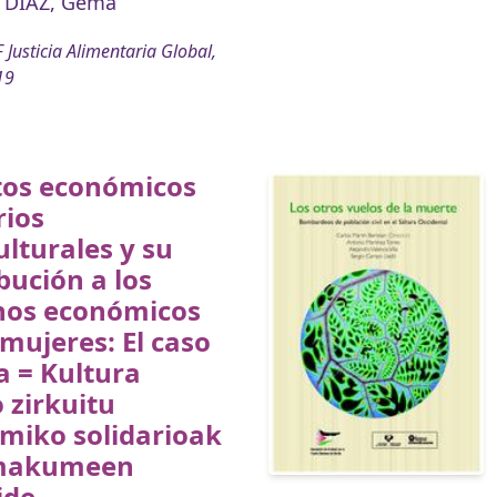
 DÍAZ, Gema
 Justicia Alimentaria Global,
19
tos económicos
rios
ulturales y su
bución a los
hos económicos
 mujeres: El caso
a = Kultura
 zirkuitu
miko solidarioak
makumeen
ide