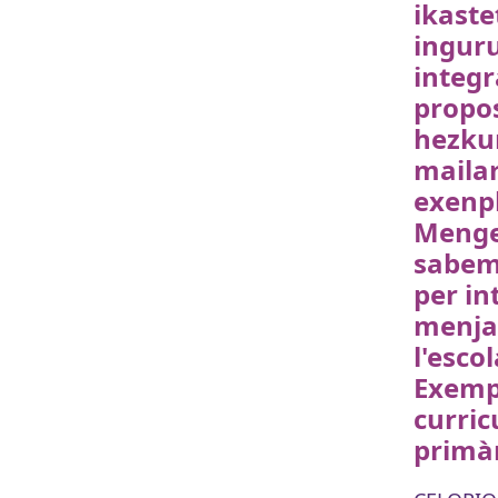
ikaste
ingur
integ
propo
hezkun
maila
exenpl
Menge
sabem
per in
menjad
l'esco
Exempl
curric
primà