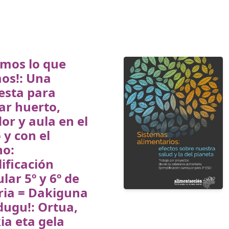
mos lo que
os!: Una
esta para
ar huerto,
r y aula en el
 y con el
no:
ificación
ular 5º y 6º de
ria = Dakiguna
dugu!: Ortua,
ia eta gela