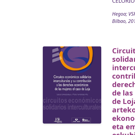
CELORIO
Hegoa; VSF
Bilbao, 20
Circui
solida
interc
contri
derec
de las
de Loj
arteko
ekono
eta e
eskub