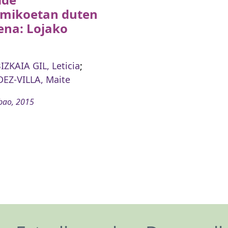
mikoetan duten
ena: Lojako
ZKAIA GIL, Leticia
;
EZ-VILLA, Maite
bao, 2015