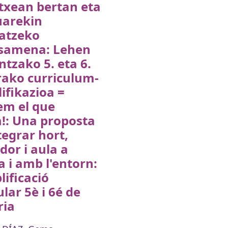
txean bertan eta
uarekin
ratzeko
samena: Lehen
tzako 5. eta 6.
rako curriculum-
ifikazioa =
m el que
!: Una proposta
tegrar hort,
or i aula a
la i amb l'entorn:
ificació
ular 5è i 6é de
ria