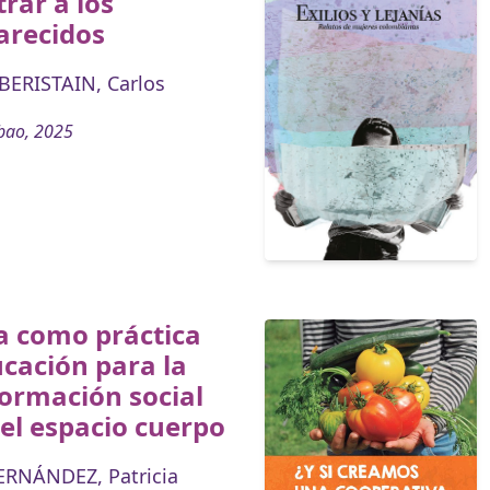
rar a los
arecidos
ERISTAIN, Carlos
bao, 2025
a como práctica
cación para la
ormación social
el espacio cuerpo
ERNÁNDEZ, Patricia