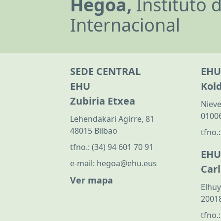
Hegoa,
Instituto 
Internacional
SEDE CENTRAL
EHU
EHU
Kol
Zubiria Etxea
Nieve
01006
Lehendakari Agirre, 81
48015 Bilbao
tfno.
tfno.:
(34) 94 601 70 91
EHU
e-mail:
hegoa@ehu.eus
Car
Ver mapa
Elhuy
20018
tfno.