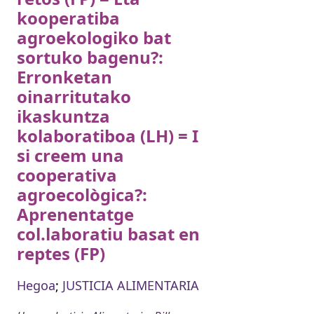
kooperatiba
agroekologiko bat
sortuko bagenu?:
Erronketan
oinarritutako
ikaskuntza
kolaboratiboa (LH) = I
si creem una
cooperativa
agroecològica?:
Aprenentatge
col.laboratiu basat en
reptes (FP)
Hegoa
;
JUSTICIA ALIMENTARIA