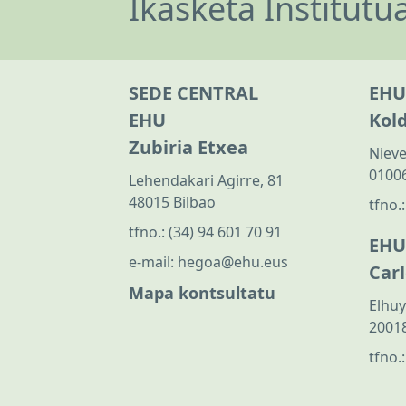
Ikasketa Institutu
SEDE CENTRAL
EHU
EHU
Kol
Zubiria Etxea
Nieve
01006
Lehendakari Agirre, 81
48015 Bilbao
tfno.
tfno.:
(34) 94 601 70 91
EHU
e-mail:
hegoa@ehu.eus
Car
Mapa kontsultatu
Elhuy
20018
tfno.