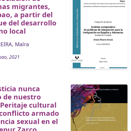
nas migrantes,
bao, a partir del
e del desarrollo
o local
EIRA, Maíra
bao, 2021
sticia nunca
o de nuestro
 Peritaje cultural
conflicto armado
encia sexual en el
epur Zarco,