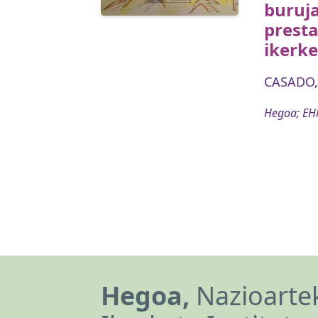
buruj
prest
ikerke
CASADO, 
Hegoa; EHN
Hegoa,
Nazioartek