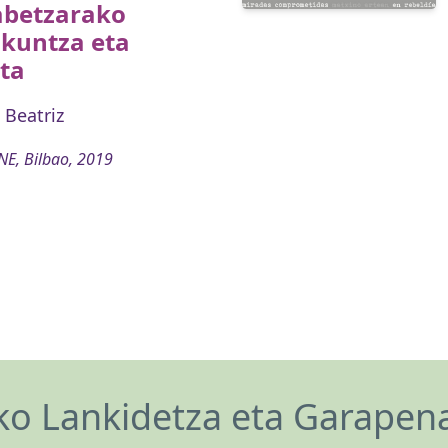
abetzarako
akuntza eta
ta
Beatriz
E, Bilbao, 2019
o Lankidetza eta Garapen