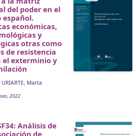
 a la matriz
al del poder en el
 español.
cas económicas,
mológicas y
ógicas otras como
s de resistencia
 el exterminio y
milación
 URIARTE, Marta
bao, 2022
F34: Análisis de
ociación de