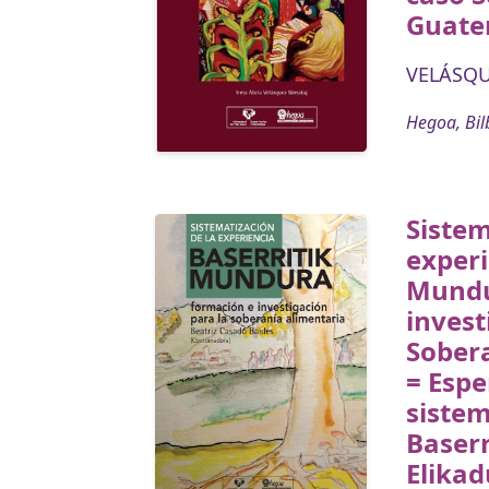
Guate
VELÁSQUE
Hegoa, Bil
Sistem
experi
Mundu
invest
Sober
= Espe
sistem
Baser
Elikad