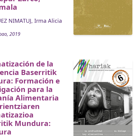
mala
Z NIMATUJ, Irma Alicia
bao, 2019
atización de la
encia Baserritik
ra: Formación e
igación para la
anía Alimentaria
rientziaren
atizazioa
ritik Mundura:
ura