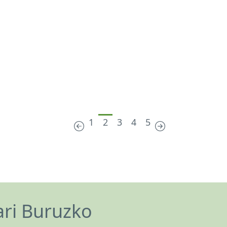
1
2
3
4
5
ari Buruzko