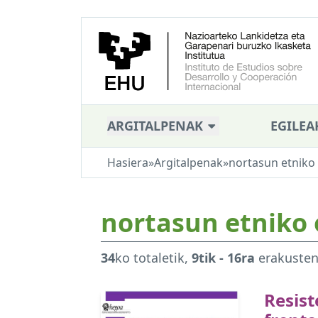
ARGITALPENAK
EGILEA
Hasiera
»
Argitalpenak
»
nortasun etniko 
nortasun etniko 
34
ko totaletik,
9tik - 16ra
erakuste
Resist