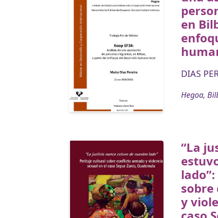
perso
en Bil
enfoqu
human
DIAS PER
Hegoa, Bil
“La ju
estuv
lado”:
sobre 
y viol
caso S