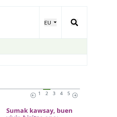
EU
1
2
3
4
5
Sumak kawsay, buen