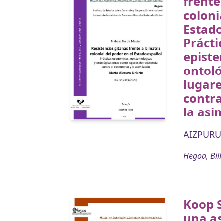
frente
coloni
Estado
Prácti
episte
ontol
lugare
contra
la asi
AIZPURU
Hegoa, Bil
Koop S
una as