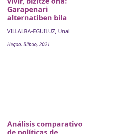
vivir, bizitze ona:
Garapenari
alternatiben bila
VILLALBA-EGUILUZ, Unai
Hegoa, Bilbao, 2021
Análisis comparativo
de políticas de