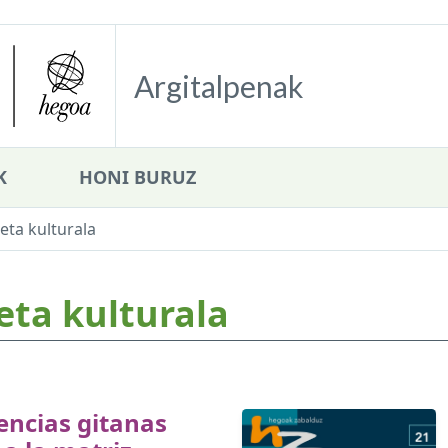
Argitalpenak
K
HONI BURUZ
eta kulturala
eta kulturala
n
encias gitanas