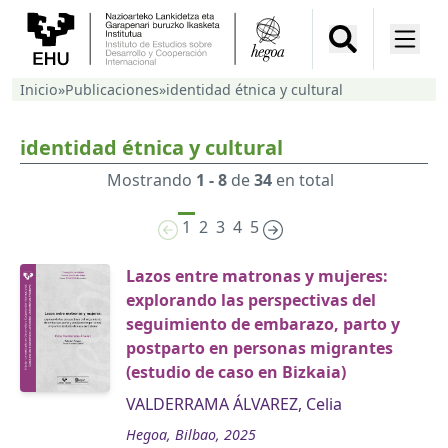
Inicio
»
Publicaciones
»
identidad étnica y cultural
identidad étnica y cultural
Mostrando
1 - 8
de
34
en total
1
2
3
4
5
Lazos entre matronas y mujeres:
explorando las perspectivas del
seguimiento de embarazo, parto y
postparto en personas migrantes
(estudio de caso en Bizkaia)
VALDERRAMA ÁLVAREZ, Celia
Hegoa, Bilbao, 2025