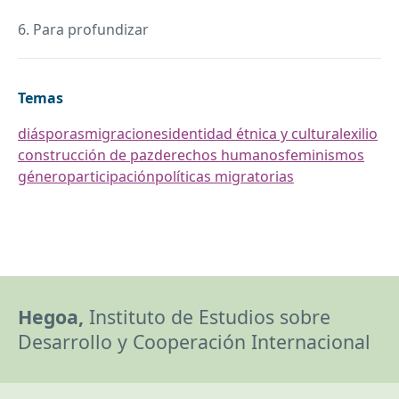
6. Para profundizar
Temas
diásporas
migraciones
identidad étnica y cultural
exilio
construcción de paz
derechos humanos
feminismos
género
participación
políticas migratorias
Hegoa,
Instituto de Estudios sobre
Desarrollo y Cooperación Internacional