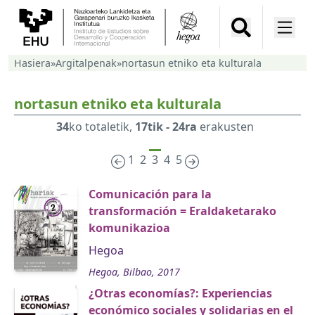
Hasiera
»
Argitalpenak
»
nortasun etniko eta kulturala
nortasun etniko eta kulturala
34
ko totaletik,
17tik - 24ra
erakusten
1
2
3
4
5
Comunicación para la
transformación = Eraldaketarako
komunikazioa
Hegoa
Hegoa, Bilbao, 2017
¿Otras economías?: Experiencias
económico sociales y solidarias en el