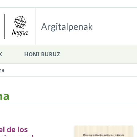
Argitalpenak
K
HONI BURUZ
na
na
n
el de los