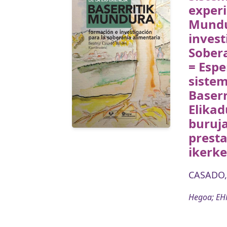
experi
Mundu
invest
Sober
= Espe
sistem
Baser
Elikad
buruj
prest
ikerke
CASADO, 
Hegoa; EHN