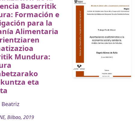
encia Baserritik
ra: Formación e
igación para la
anía Alimentaria
rientziaren
atizazioa
ritik Mundura:
ura
abetzarako
akuntza eta
ta
Beatriz
E, Bilbao, 2019