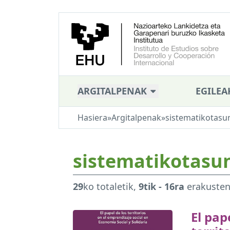
ARGITALPENAK
EGILEA
Hasiera
»
Argitalpenak
»
sistematikotasu
sistematikotasu
29
ko totaletik,
9tik - 16ra
erakuste
El pap