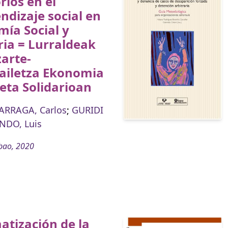
orios en el
dizaje social en
ía Social y
ria = Lurraldeak
zarte-
zailetza Ekonomia
 eta Solidarioan
ARRAGA, Carlos
;
GURIDI
DO, Luis
bao, 2020
atización de la