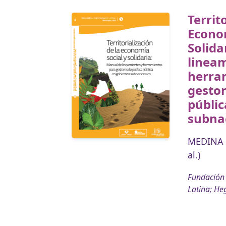
Territ
Econom
Solida
lineam
herra
gestor
públic
subna
MEDINA 
al.)
Fundación 
Latina; He