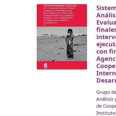
Sistem
Anális
Evalu
finale
inter
ejecu
con fi
Agenc
Coope
Intern
Desarr
Grupo de
Análisis 
de Coope
Institut