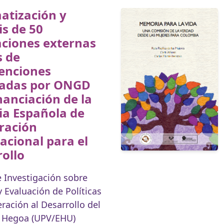
atización y
is de 50
aciones externas
s de
venciones
tadas por ONGD
nanciación de la
ia Española de
ración
acional para el
ollo
 Investigación sobre
y Evaluación de Políticas
ración al Desarrollo del
o Hegoa (UPV/EHU)