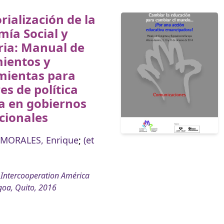
orialización de la
ía Social y
ria: Manual de
ientos y
mientas para
es de política
a en gobiernos
cionales
MORALES, Enrique
;
(et
Intercooperation América
goa, Quito, 2016