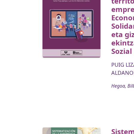
territ
empren
Econom
Solida
eta gi
ekint
Sozial
PUIG LIZ
ALDANON
Hegoa, Bil
Sistem