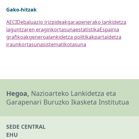
Gako-hitzak
AECID
ebaluazio irizpideak
garapenerako lankidetza
laguntzaren eraginkortasuna
estatistika
Espainia
grafikoak
generoa
lankidetza politikak
partaidetza
iraunkortasuna
sistematikotasuna
Hegoa,
Nazioarteko Lankidetza eta
Garapenari Buruzko Ikasketa Institutua
SEDE CENTRAL
EHU