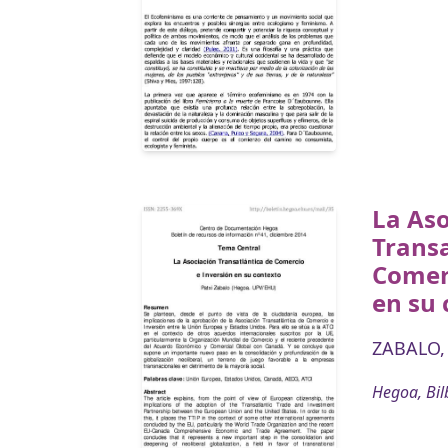
La Aso
Transa
Comerc
en su 
ZABALO, 
Hegoa, Bil