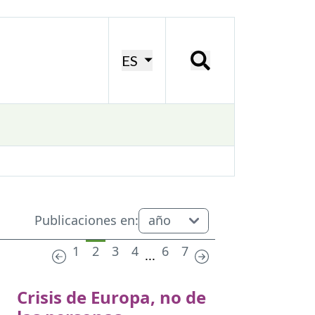
ES
Publicaciones en:
1
2
3
4
6
7
...
Crisis de Europa, no de