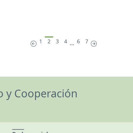
1
2
3
4
6
7
...
lo y Cooperación