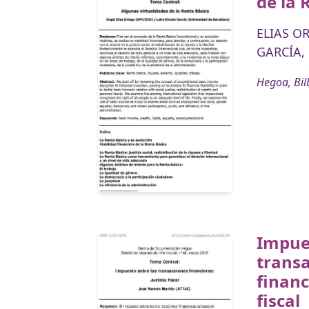
de la 
ELIAS O
GARCÍA, 
Hegoa, Bil
Impues
trans
financ
fiscal