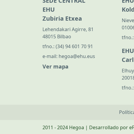
SEDE CENTRAL
EHU
EHU
Kol
Zubiria Etxea
Nieve
01006
Lehendakari Agirre, 81
48015 Bilbao
tfno.
tfno.:
(34) 94 601 70 91
EHU
e-mail:
hegoa@ehu.eus
Car
Ver mapa
Elhuy
20018
tfno.
Políti
2011 - 2024 Hegoa | Desarrollado por e