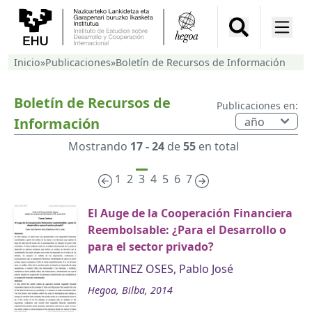
Inicio
»
Publicaciones
»
Boletín de Recursos de Información
Boletín de Recursos de
Publicaciones en:
Información
Mostrando
17 - 24
de
55
en total
1
2
3
4
5
6
7
El Auge de la Cooperación Financiera
Reembolsable: ¿Para el Desarrollo o
para el sector privado?
MARTINEZ OSES, Pablo José
Hegoa, Bilba, 2014