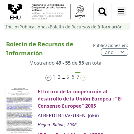
Inicio
»
Publicaciones
»
Boletín de Recursos de Información
Boletín de Recursos de
Publicaciones en:
Información
Mostrando
49 - 55
de
55
en total
1
2
5
6
7
...
El futuro de la cooperación al
desarrollo de la Unión Europea : "El
Consenso Europeo" 2005
ALBERDI BIDAGUREN, Jokin
Hegoa, Bilbao, 2006