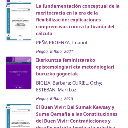
La fundamentación conceptual de la
meritocracia en la era de la
flexibilización: explicaciones
comprensivas contra la tiranía del
cálculo
PEÑA PROENZA, Imanol
Hegoa, Bilbao, 2021
Ikerkuntza feministarako
epistemologiari eta metodologiari
buruzko gogoetak
BIGLIA, Barbara
;
CURIEL, Ochy
;
ESTEBAN, Mari Luz
Hegoa, Bilbao, 2015
El Buen Vivir: Del Sumak Kawsay y
Suma Qamaña a las Constituciones
del Buen Vivir: Contradicciones y
desafío entre la teoría y la práctica