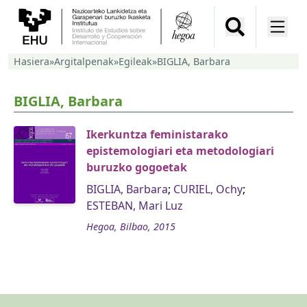
Hasiera
»
Argitalpenak
»
Egileak
»
BIGLIA, Barbara
BIGLIA, Barbara
Ikerkuntza feministarako
epistemologiari eta metodologiari
buruzko gogoetak
BIGLIA, Barbara
;
CURIEL, Ochy
;
ESTEBAN, Mari Luz
Hegoa, Bilbao, 2015