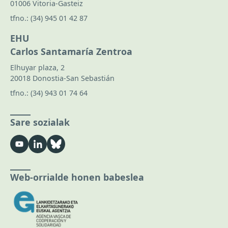
01006 Vitoria-Gasteiz
tfno.:
(34) 945 01 42 87
EHU
Carlos Santamaría Zentroa
Elhuyar plaza, 2
20018 Donostia-San Sebastián
tfno.:
(34) 943 01 74 64
Sare sozialak
Web-orrialde honen babeslea