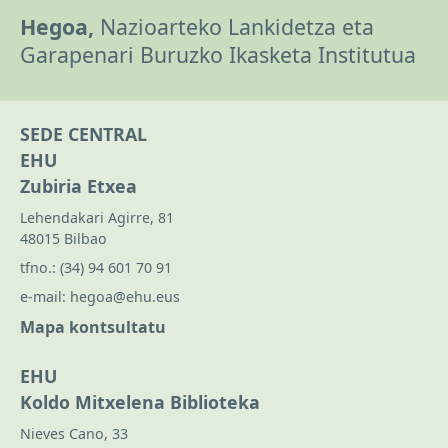
Hegoa,
Nazioarteko Lankidetza eta
Garapenari Buruzko Ikasketa Institutua
SEDE CENTRAL
EHU
Zubiria Etxea
Lehendakari Agirre, 81
48015 Bilbao
tfno.:
(34) 94 601 70 91
e-mail:
hegoa@ehu.eus
Mapa kontsultatu
EHU
Koldo Mitxelena Biblioteka
Nieves Cano, 33