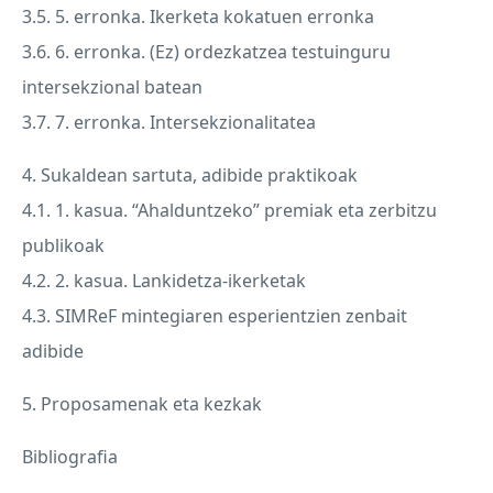
3.5. 5. erronka. Ikerketa kokatuen erronka
3.6. 6. erronka. (Ez) ordezkatzea testuinguru
intersekzional batean
3.7. 7. erronka. Intersekzionalitatea
4. Sukaldean sartuta, adibide praktikoak
4.1. 1. kasua. “Ahalduntzeko” premiak eta zerbitzu
publikoak
4.2. 2. kasua. Lankidetza-ikerketak
4.3. SIMReF mintegiaren esperientzien zenbait
adibide
5. Proposamenak eta kezkak
Bibliografia