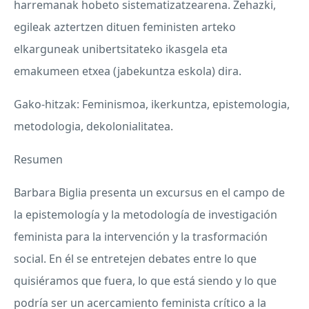
harremanak hobeto sistematizatzearena. Zehazki,
egileak aztertzen dituen feministen arteko
elkarguneak unibertsitateko ikasgela eta
emakumeen etxea (jabekuntza eskola) dira.
Gako-hitzak: Feminismoa, ikerkuntza, epistemologia,
metodologia, dekolonialitatea.
Resumen
Barbara Biglia presenta un excursus en el campo de
la epistemología y la metodología de investigación
feminista para la intervención y la trasformación
social. En él se entretejen debates entre lo que
quisiéramos que fuera, lo que está siendo y lo que
podría ser un acercamiento feminista crítico a la