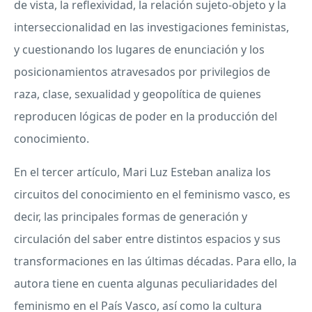
de vista, la reflexividad, la relación sujeto-objeto y la
interseccionalidad en las investigaciones feministas,
y cuestionando los lugares de enunciación y los
posicionamientos atravesados por privilegios de
raza, clase, sexualidad y geopolítica de quienes
reproducen lógicas de poder en la producción del
conocimiento.
En el tercer artículo, Mari Luz Esteban analiza los
circuitos del conocimiento en el feminismo vasco, es
decir, las principales formas de generación y
circulación del saber entre distintos espacios y sus
transformaciones en las últimas décadas. Para ello, la
autora tiene en cuenta algunas peculiaridades del
feminismo en el País Vasco, así como la cultura