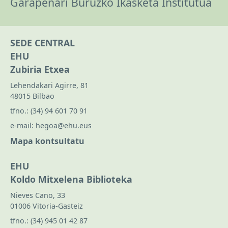
Garapenari Buruzko Ikasketa Institutua
SEDE CENTRAL
EHU
Zubiria Etxea
Lehendakari Agirre, 81
48015 Bilbao
tfno.:
(34) 94 601 70 91
e-mail:
hegoa@ehu.eus
Mapa kontsultatu
EHU
Koldo Mitxelena Biblioteka
Nieves Cano, 33
01006 Vitoria-Gasteiz
tfno.:
(34) 945 01 42 87