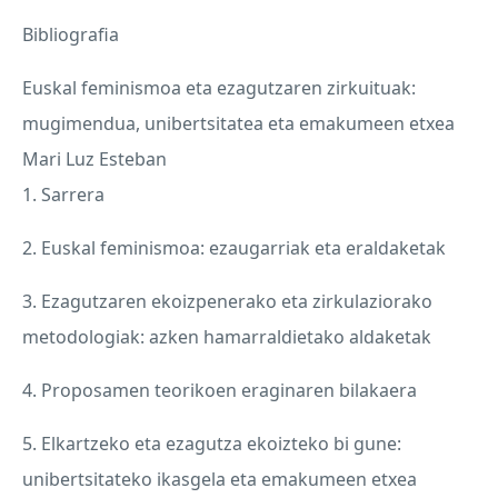
Bibliografia
Euskal feminismoa eta ezagutzaren zirkuituak:
mugimendua, unibertsitatea eta emakumeen etxea
Mari Luz Esteban
1. Sarrera
2. Euskal feminismoa: ezaugarriak eta eraldaketak
3. Ezagutzaren ekoizpenerako eta zirkulaziorako
metodologiak: azken hamarraldietako aldaketak
4. Proposamen teorikoen eraginaren bilakaera
5. Elkartzeko eta ezagutza ekoizteko bi gune:
unibertsitateko ikasgela eta emakumeen etxea