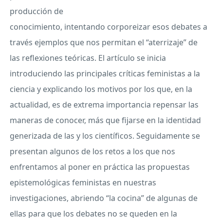
producción de
conocimiento, intentando corporeizar esos debates a
través ejemplos que nos permitan el “aterrizaje” de
las reflexiones teóricas. El artículo se inicia
introduciendo las principales críticas feministas a la
ciencia y explicando los motivos por los que, en la
actualidad, es de extrema importancia repensar las
maneras de conocer, más que fijarse en la identidad
generizada de las y los científicos. Seguidamente se
presentan algunos de los retos a los que nos
enfrentamos al poner en práctica las propuestas
epistemológicas feministas en nuestras
investigaciones, abriendo “la cocina” de algunas de
ellas para que los debates no se queden en la