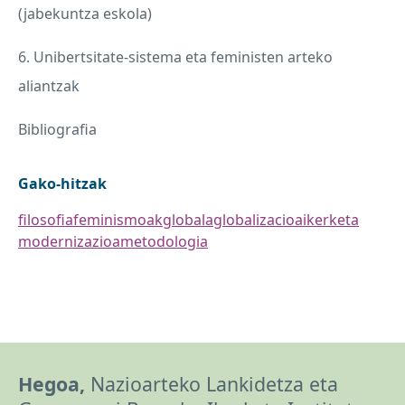
(jabekuntza eskola)
6. Unibertsitate-sistema eta feministen arteko
aliantzak
Bibliografia
Gako-hitzak
filosofia
feminismoak
globala
globalizacioa
ikerketa
modernizazioa
metodologia
Hegoa,
Nazioarteko Lankidetza eta