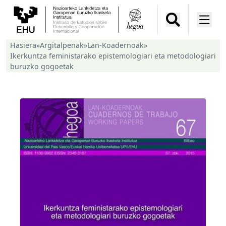
Hasiera
»
Argitalpenak
»
Lan-Koadernoak
»
Ikerkuntza feministarako epistemologiari eta metodologiari
buruzko gogoetak