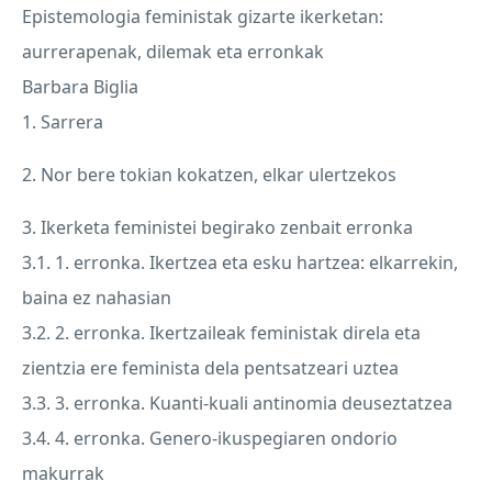
Epistemologia feministak gizarte ikerketan:
aurrerapenak, dilemak eta erronkak
Barbara Biglia
1. Sarrera
2. Nor bere tokian kokatzen, elkar ulertzekos
3. Ikerketa feministei begirako zenbait erronka
3.1. 1. erronka. Ikertzea eta esku hartzea: elkarrekin,
baina ez nahasian
3.2. 2. erronka. Ikertzaileak feministak direla eta
zientzia ere feminista dela pentsatzeari uztea
3.3. 3. erronka. Kuanti-kuali antinomia deuseztatzea
3.4. 4. erronka. Genero-ikuspegiaren ondorio
makurrak