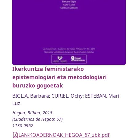
Ikerkuntza feministarako
epistemologiari eta metodologiari
buruzko gogoetak
BIGLIA, Barbara
;
CURIEL, Ochy
;
ESTEBAN, Mari
Luz
Hegoa, Bilbao, 2015
(Cuadernos de Hegoa; 67)
1130-9962
LAN-KOADERNOAK_HEGOA_67_zbk.pdf