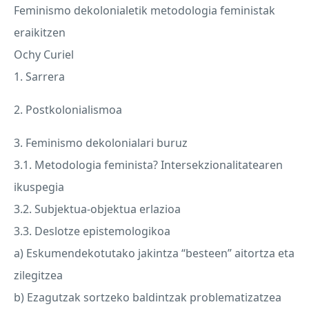
Feminismo dekolonialetik metodologia feministak
eraikitzen
Ochy Curiel
1. Sarrera
2. Postkolonialismoa
3. Feminismo dekolonialari buruz
3.1. Metodologia feminista? Intersekzionalitatearen
ikuspegia
3.2. Subjektua-objektua erlazioa
3.3. Deslotze epistemologikoa
a) Eskumendekotutako jakintza “besteen” aitortza eta
zilegitzea
b) Ezagutzak sortzeko baldintzak problematizatzea