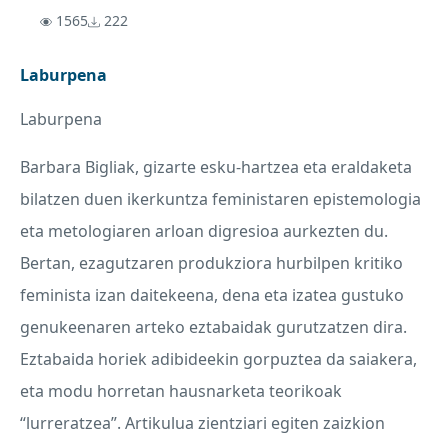
1565
222
Laburpena
Laburpena
Barbara Bigliak, gizarte esku-hartzea eta eraldaketa
bilatzen duen ikerkuntza feministaren epistemologia
eta metologiaren arloan digresioa aurkezten du.
Bertan, ezagutzaren produkziora hurbilpen kritiko
feminista izan daitekeena, dena eta izatea gustuko
genukeenaren arteko eztabaidak gurutzatzen dira.
Eztabaida horiek adibideekin gorpuztea da saiakera,
eta modu horretan hausnarketa teorikoak
“lurreratzea”. Artikulua zientziari egiten zaizkion