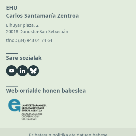
EHU
Carlos Santamaría Zentroa
Elhuyar plaza, 2
20018 Donostia-San Sebastián
tfno.:
(34) 943 01 74 64
Sare sozialak
Web-orrialde honen babeslea
Pribatasun politika eta datuen babesa