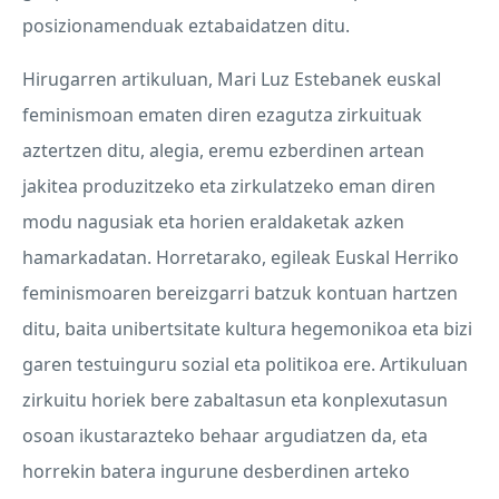
posizionamenduak eztabaidatzen ditu.
Hirugarren artikuluan, Mari Luz Estebanek euskal
feminismoan ematen diren ezagutza zirkuituak
aztertzen ditu, alegia, eremu ezberdinen artean
jakitea produzitzeko eta zirkulatzeko eman diren
modu nagusiak eta horien eraldaketak azken
hamarkadatan. Horretarako, egileak Euskal Herriko
feminismoaren bereizgarri batzuk kontuan hartzen
ditu, baita unibertsitate kultura hegemonikoa eta bizi
garen testuinguru sozial eta politikoa ere. Artikuluan
zirkuitu horiek bere zabaltasun eta konplexutasun
osoan ikustarazteko behaar argudiatzen da, eta
horrekin batera ingurune desberdinen arteko