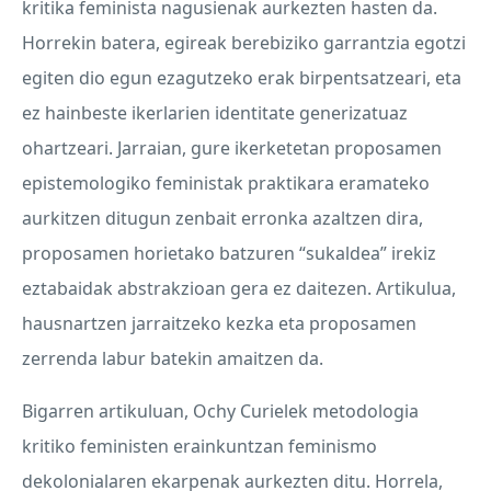
kritika feminista nagusienak aurkezten hasten da.
Horrekin batera, egireak berebiziko garrantzia egotzi
egiten dio egun ezagutzeko erak birpentsatzeari, eta
ez hainbeste ikerlarien identitate generizatuaz
ohartzeari. Jarraian, gure ikerketetan proposamen
epistemologiko feministak praktikara eramateko
aurkitzen ditugun zenbait erronka azaltzen dira,
proposamen horietako batzuren “sukaldea” irekiz
eztabaidak abstrakzioan gera ez daitezen. Artikulua,
hausnartzen jarraitzeko kezka eta proposamen
zerrenda labur batekin amaitzen da.
Bigarren artikuluan, Ochy Curielek metodologia
kritiko feministen erainkuntzan feminismo
dekolonialaren ekarpenak aurkezten ditu. Horrela,