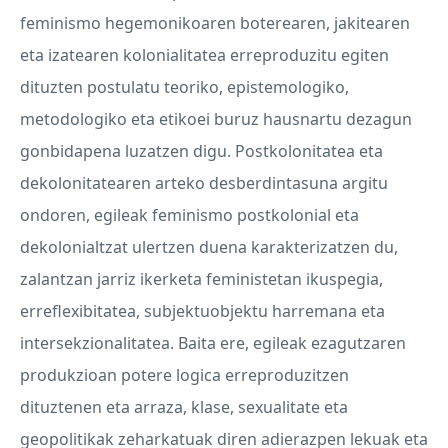
feminismo hegemonikoaren boterearen, jakitearen
eta izatearen kolonialitatea erreproduzitu egiten
dituzten postulatu teoriko, epistemologiko,
metodologiko eta etikoei buruz hausnartu dezagun
gonbidapena luzatzen digu. Postkolonitatea eta
dekolonitatearen arteko desberdintasuna argitu
ondoren, egileak feminismo postkolonial eta
dekolonialtzat ulertzen duena karakterizatzen du,
zalantzan jarriz ikerketa feministetan ikuspegia,
erreflexibitatea, subjektuobjektu harremana eta
intersekzionalitatea. Baita ere, egileak ezagutzaren
produkzioan potere logica erreproduzitzen
dituztenen eta arraza, klase, sexualitate eta
geopolitikak zeharkatuak diren adierazpen lekuak eta