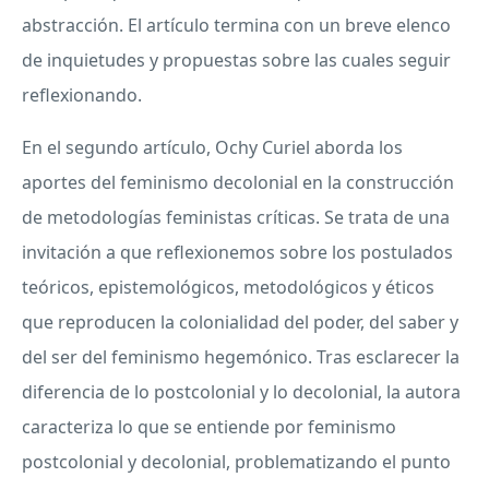
abstracción. El artículo termina con un breve elenco
de inquietudes y propuestas sobre las cuales seguir
reflexionando.
En el segundo artículo, Ochy Curiel aborda los
aportes del feminismo decolonial en la construcción
de metodologías feministas críticas. Se trata de una
invitación a que reflexionemos sobre los postulados
teóricos, epistemológicos, metodológicos y éticos
que reproducen la colonialidad del poder, del saber y
del ser del feminismo hegemónico. Tras esclarecer la
diferencia de lo postcolonial y lo decolonial, la autora
caracteriza lo que se entiende por feminismo
postcolonial y decolonial, problematizando el punto