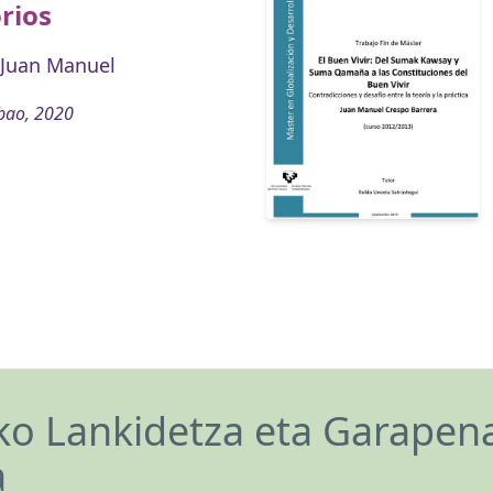
orios
 Juan Manuel
bao, 2020
o Lankidetza eta Garapen
a