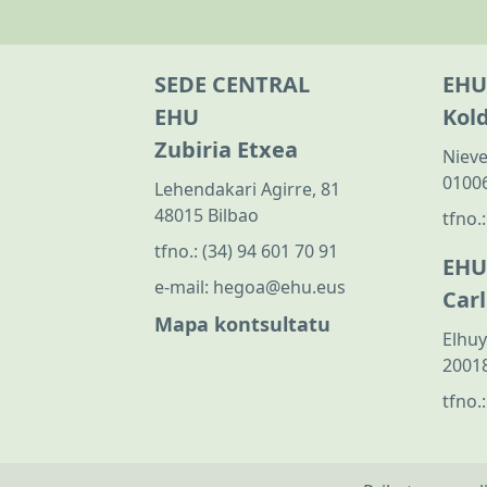
SEDE CENTRAL
EHU
EHU
Kol
Zubiria Etxea
Nieve
01006
Lehendakari Agirre, 81
48015 Bilbao
tfno.
tfno.:
(34) 94 601 70 91
EHU
e-mail:
hegoa@ehu.eus
Car
Mapa kontsultatu
Elhuy
20018
tfno.