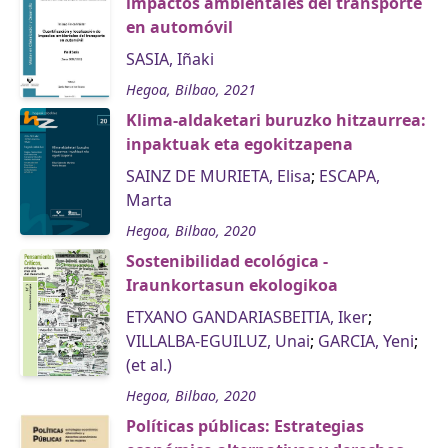
impactos ambientales del transporte
en automóvil
SASIA, Iñaki
Hegoa, Bilbao, 2021
Klima-aldaketari buruzko hitzaurrea:
inpaktuak eta egokitzapena
SAINZ DE MURIETA, Elisa
;
ESCAPA,
Marta
Hegoa, Bilbao, 2020
Sostenibilidad ecológica -
Iraunkortasun ekologikoa
ETXANO GANDARIASBEITIA, Iker
;
VILLALBA-EGUILUZ, Unai
;
GARCIA, Yeni
;
(et al.)
Hegoa, Bilbao, 2020
Políticas públicas: Estrategias