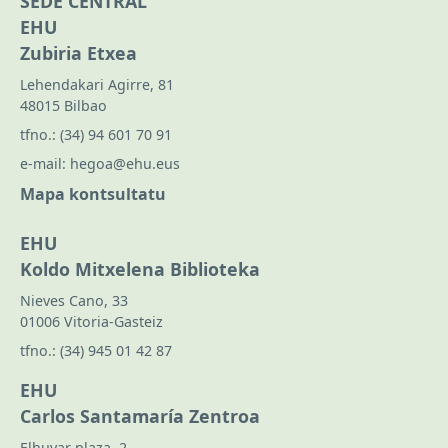
SEDE CENTRAL
EHU
Zubiria Etxea
Lehendakari Agirre, 81
48015 Bilbao
tfno.:
(34) 94 601 70 91
e-mail:
hegoa@ehu.eus
Mapa kontsultatu
EHU
Koldo Mitxelena Biblioteka
Nieves Cano, 33
01006 Vitoria-Gasteiz
tfno.:
(34) 945 01 42 87
EHU
Carlos Santamaría Zentroa
Elhuyar plaza, 2