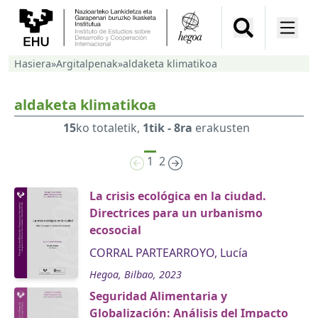
Hasiera
»
Argitalpenak
»
aldaketa klimatikoa
aldaketa klimatikoa
15
ko totaletik,
1tik - 8ra
erakusten
1
2
La crisis ecológica en la ciudad.
Directrices para un urbanismo
ecosocial
CORRAL PARTEARROYO, Lucía
Hegoa, Bilbao, 2023
Seguridad Alimentaria y
Globalización: Análisis del Impacto