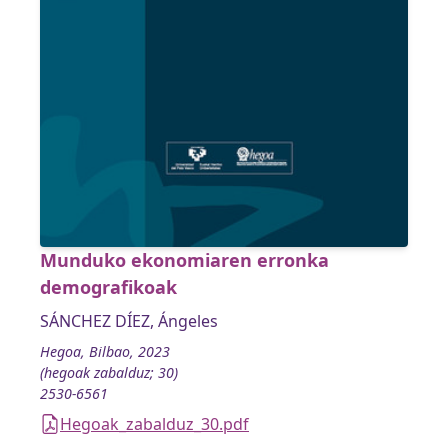
Munduko ekonomiaren erronka
demografikoak
SÁNCHEZ DÍEZ, Ángeles
Hegoa, Bilbao, 2023
(hegoak zabalduz; 30)
2530-6561
Hegoak_zabalduz_30.pdf