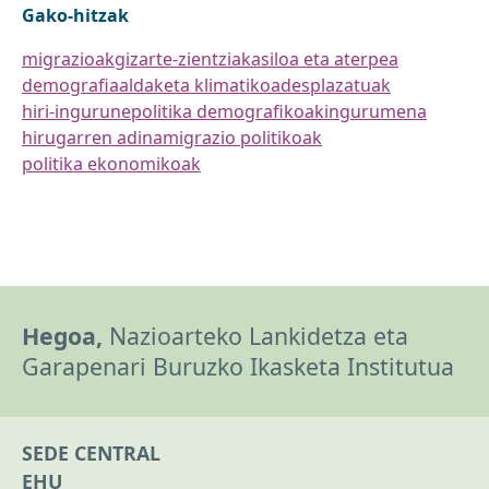
Gako-hitzak
migrazioak
gizarte-zientziak
asiloa eta aterpea
demografia
aldaketa klimatikoa
desplazatuak
hiri-ingurune
politika demografikoak
ingurumena
hirugarren adina
migrazio politikoak
politika ekonomikoak
Hegoa,
Nazioarteko Lankidetza eta
Garapenari Buruzko Ikasketa Institutua
SEDE CENTRAL
EHU