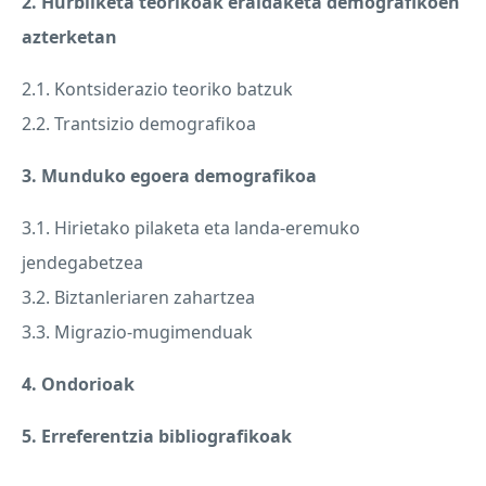
2. Hurbilketa teorikoak eraldaketa demografikoen
azterketan
2.1. Kontsiderazio teoriko batzuk
2.2. Trantsizio demografikoa
3. Munduko egoera demografikoa
3.1. Hirietako pilaketa eta landa-eremuko
jendegabetzea
3.2. Biztanleriaren zahartzea
3.3. Migrazio-mugimenduak
4. Ondorioak
5. Erreferentzia bibliografikoak