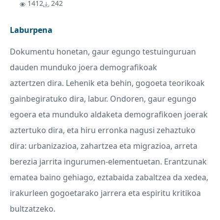
1412
242
Laburpena
Dokumentu honetan, gaur egungo testuinguruan
dauden munduko joera demografikoak
aztertzen dira. Lehenik eta behin, gogoeta teorikoak
gainbegiratuko dira, labur. Ondoren, gaur egungo
egoera eta munduko aldaketa demografikoen joerak
aztertuko dira, eta hiru erronka nagusi zehaztuko
dira: urbanizazioa, zahartzea eta migrazioa, arreta
berezia jarrita ingurumen-elementuetan. Erantzunak
ematea baino gehiago, eztabaida zabaltzea da xedea,
irakurleen gogoetarako jarrera eta espiritu kritikoa
bultzatzeko.