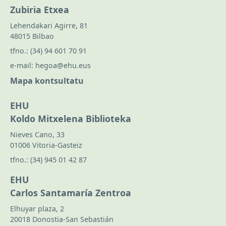
Zubiria Etxea
Lehendakari Agirre, 81
48015 Bilbao
tfno.:
(34) 94 601 70 91
e-mail:
hegoa@ehu.eus
Mapa kontsultatu
EHU
Koldo Mitxelena Biblioteka
Nieves Cano, 33
01006 Vitoria-Gasteiz
tfno.:
(34) 945 01 42 87
EHU
Carlos Santamaría Zentroa
Elhuyar plaza, 2
20018 Donostia-San Sebastián