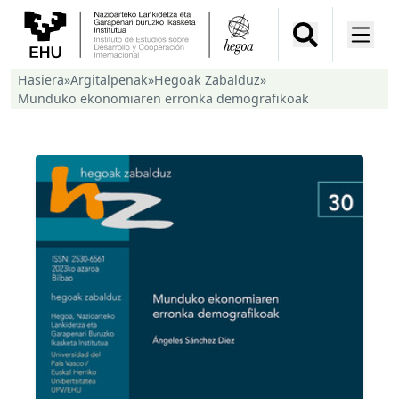
Hasiera
»
Argitalpenak
»
Hegoak Zabalduz
»
Munduko ekonomiaren erronka demografikoak