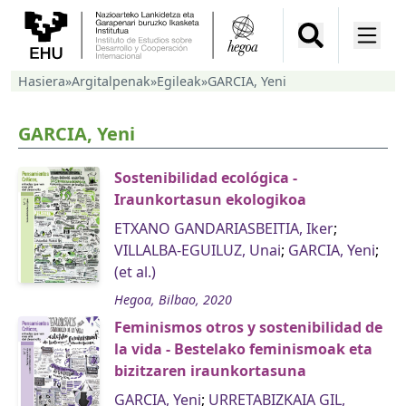
Hasiera
»
Argitalpenak
»
Egileak
»
GARCIA, Yeni
GARCIA, Yeni
Sostenibilidad ecológica -
Iraunkortasun ekologikoa
ETXANO GANDARIASBEITIA, Iker
;
VILLALBA-EGUILUZ, Unai
;
GARCIA, Yeni
;
(et al.)
Hegoa, Bilbao, 2020
Feminismos otros y sostenibilidad de
la vida - Bestelako feminismoak eta
bizitzaren iraunkortasuna
GARCIA, Yeni
;
URRETABIZKAIA GIL,