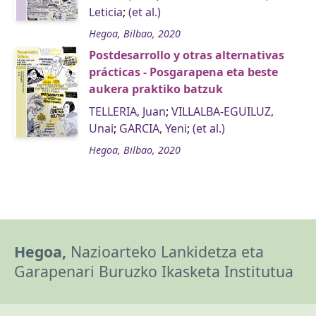
Leticia
;
(et al.)
Hegoa, Bilbao, 2020
Postdesarrollo y otras alternativas
prácticas - Posgarapena eta beste
aukera praktiko batzuk
TELLERIA, Juan
;
VILLALBA-EGUILUZ,
Unai
;
GARCIA, Yeni
;
(et al.)
Hegoa, Bilbao, 2020
Hegoa,
Nazioarteko Lankidetza eta
Garapenari Buruzko Ikasketa Institutua