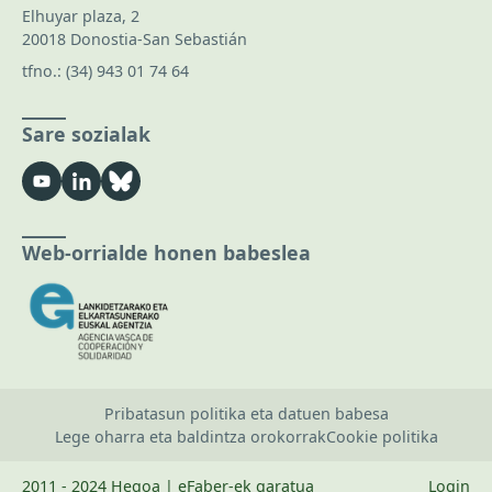
Elhuyar plaza, 2
20018 Donostia-San Sebastián
tfno.:
(34) 943 01 74 64
Sare sozialak
Web-orrialde honen babeslea
Pribatasun politika eta datuen babesa
Lege oharra eta baldintza orokorrak
Cookie politika
2011 - 2024 Hegoa | eFaber-ek garatua
Login