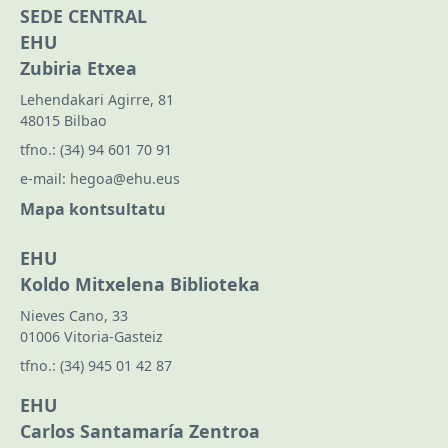
SEDE CENTRAL
EHU
Zubiria Etxea
Lehendakari Agirre, 81
48015 Bilbao
tfno.:
(34) 94 601 70 91
e-mail:
hegoa@ehu.eus
Mapa kontsultatu
EHU
Koldo Mitxelena Biblioteka
Nieves Cano, 33
01006 Vitoria-Gasteiz
tfno.:
(34) 945 01 42 87
EHU
Carlos Santamaría Zentroa