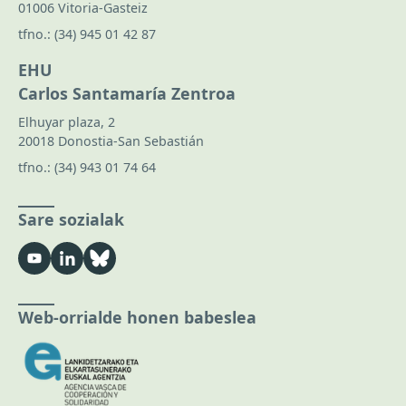
01006 Vitoria-Gasteiz
tfno.:
(34) 945 01 42 87
EHU
Carlos Santamaría Zentroa
Elhuyar plaza, 2
20018 Donostia-San Sebastián
tfno.:
(34) 943 01 74 64
Sare sozialak
Web-orrialde honen babeslea