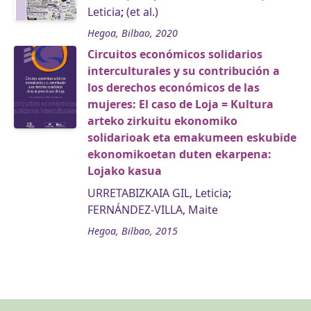
Leticia
;
(et al.)
Hegoa, Bilbao, 2020
Circuitos económicos solidarios
interculturales y su contribución a
los derechos económicos de las
mujeres: El caso de Loja = Kultura
arteko zirkuitu ekonomiko
solidarioak eta emakumeen eskubide
ekonomikoetan duten ekarpena:
Lojako kasua
URRETABIZKAIA GIL, Leticia
;
FERNÁNDEZ-VILLA, Maite
Hegoa, Bilbao, 2015