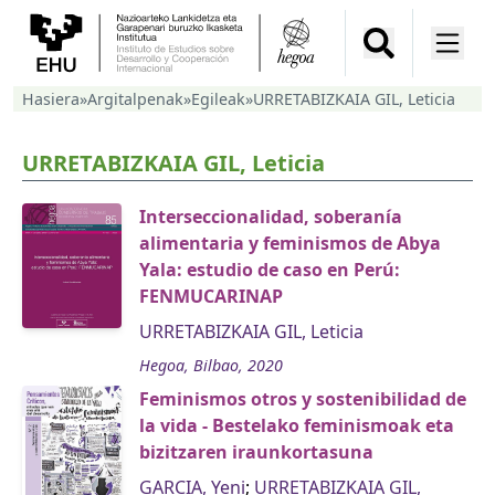
Hasiera
»
Argitalpenak
»
Egileak
»
URRETABIZKAIA GIL, Leticia
URRETABIZKAIA GIL, Leticia
Interseccionalidad, soberanía
alimentaria y feminismos de Abya
Yala: estudio de caso en Perú:
FENMUCARINAP
URRETABIZKAIA GIL, Leticia
Hegoa, Bilbao, 2020
Feminismos otros y sostenibilidad de
la vida - Bestelako feminismoak eta
bizitzaren iraunkortasuna
GARCIA, Yeni
;
URRETABIZKAIA GIL,