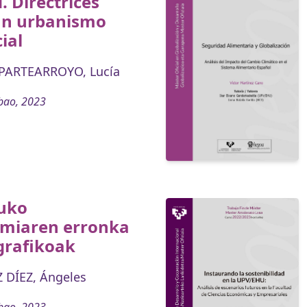
. Directrices
un urbanismo
ial
PARTEARROYO, Lucía
bao, 2023
uko
miaren erronka
rafikoak
 DÍEZ, Ángeles