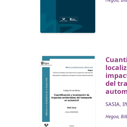
Hegoa, Bil
Cuanti
locali
impac
del tr
autom
SASIA, I
Hegoa, Bil