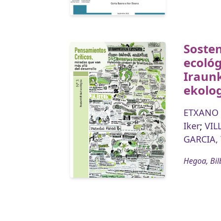
Sosten
ecológ
Iraun
ekolo
ETXANO 
Iker
;
VIL
GARCIA, 
Hegoa, Bil