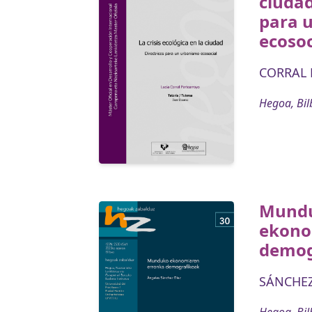
ciudad
para 
ecosoc
CORRAL 
Hegoa, Bil
Mund
ekono
demog
SÁNCHEZ