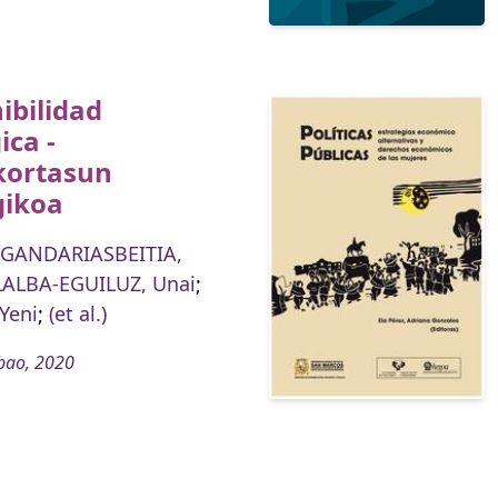
ibilidad
ica -
kortasun
gikoa
GANDARIASBEITIA,
LALBA-EGUILUZ, Unai
;
Yeni
;
(et al.)
bao, 2020