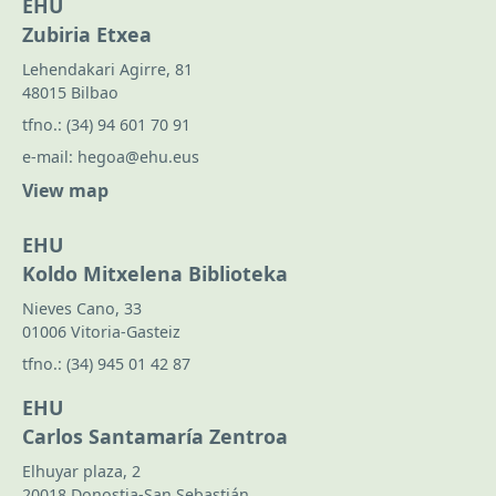
EHU
Zubiria Etxea
Lehendakari Agirre, 81
48015 Bilbao
tfno.:
(34) 94 601 70 91
e-mail:
hegoa@ehu.eus
View map
EHU
Koldo Mitxelena Biblioteka
Nieves Cano, 33
01006 Vitoria-Gasteiz
tfno.:
(34) 945 01 42 87
EHU
Carlos Santamaría Zentroa
Elhuyar plaza, 2
20018 Donostia-San Sebastián