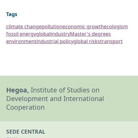
Tags
climate change
pollution
economic growth
ecologism
fossil energy
global
industry
Master's degrees
environment
industrial policy
global risks
transport
Hegoa,
Institute of Studies on
Development and International
Cooperation
SEDE CENTRAL