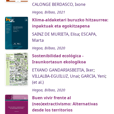
CALONGE BERDASCO, Ixone
Hegoa, Bilbao, 2021
Klima-aldaketari buruzko hitzaurrea:
inpaktuak eta egokitzapena
SAINZ DE MURIETA, Elisa
;
ESCAPA,
Marta
Hegoa, Bilbao, 2020
Sostenibilidad ecológica -
Iraunkortasun ekologikoa
ETXANO GANDARIASBEITIA, Iker
;
VILLALBA-EGUILUZ, Unai
;
GARCIA, Yeni
;
(et al.)
Hegoa, Bilbao, 2020
Buen vivir frente al
(neo)extractivismo: Alternativas
desde los territorios