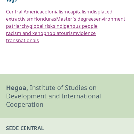
Central America
colonialism
capitalism
displaced
extractivism
Honduras
Master's degrees
environment
patriarchy
global risks
indigenous people
racism and xenophobia
tourism
violence
transnationals
Hegoa,
Institute of Studies on
Development and International
Cooperation
SEDE CENTRAL