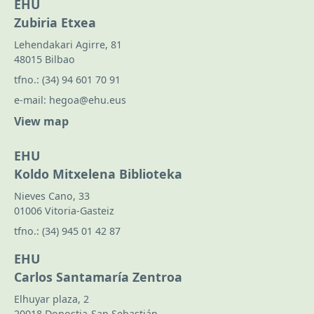
EHU
Zubiria Etxea
Lehendakari Agirre, 81
48015 Bilbao
tfno.:
(34) 94 601 70 91
e-mail:
hegoa@ehu.eus
View map
EHU
Koldo Mitxelena Biblioteka
Nieves Cano, 33
01006 Vitoria-Gasteiz
tfno.:
(34) 945 01 42 87
EHU
Carlos Santamaría Zentroa
Elhuyar plaza, 2
20018 Donostia-San Sebastián