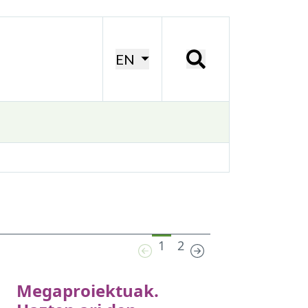
EN
1
2
Megaproiektuak.