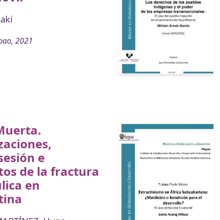
ñaki
bao, 2021
Muerta.
zaciones,
sesión e
os de la fractura
lica en
tina