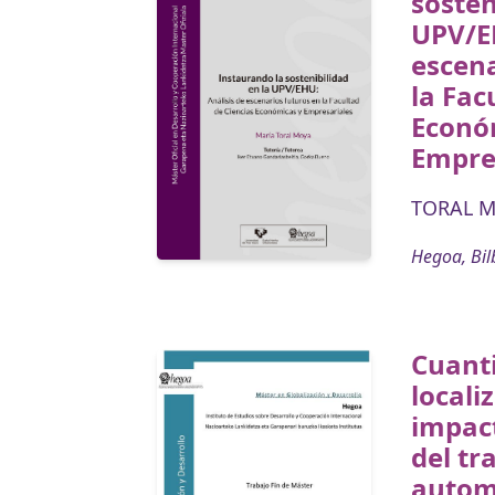
sosten
UPV/EH
escena
la Fac
Econó
Empre
TORAL M
Hegoa, Bil
Cuanti
locali
impac
del tr
autom