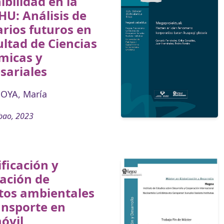
ibilidad en la
U: Análisis de
rios futuros en
ultad de Ciencias
micas y
sariales
OYA, María
bao, 2023
ficación y
zación de
tos ambientales
ansporte en
óvil