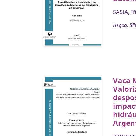
SASIA, I
Hegoa, Bil
Vaca 
Valori
despo
impact
hidráu
Argen