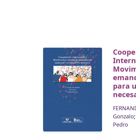
Coope
Intern
Movim
emanc
para 
neces
FERNAND
Gonzalo
Pedro