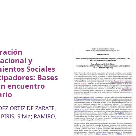
ración
acional y
ientos Sociales
ipadores: Bases
un encuentro
ario
EZ ORTIZ DE ZARATE,
;
PIRIS, Silvia
;
RAMIRO,