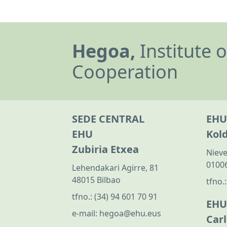
Hegoa,
Institute 
Cooperation
SEDE CENTRAL
EHU
EHU
Kol
Zubiria Etxea
Nieve
01006
Lehendakari Agirre, 81
48015 Bilbao
tfno.
tfno.:
(34) 94 601 70 91
EHU
e-mail:
hegoa@ehu.eus
Car