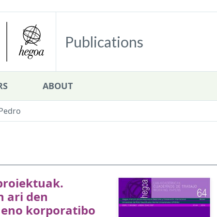
Publications
RS
ABOUT
Pedro
roiektuak.
 ari den
eno korporatibo