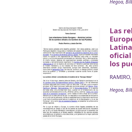
Hegoa, Bil
Las re
Europ
Latina
oficia
los pu
RAMIRO,
Hegoa, Bil