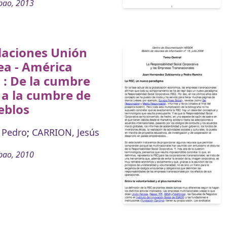
bao, 2013
laciones Unión
ea - América
 : De la cumbre
l a la cumbre de
eblos
 Pedro
;
CARRION, Jesús
bao, 2010