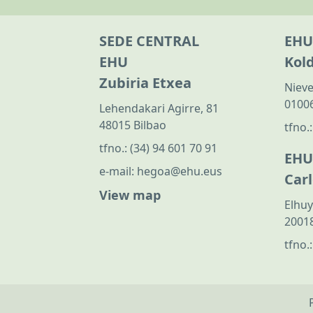
SEDE CENTRAL
EHU
EHU
Kol
Zubiria Etxea
Nieve
01006
Lehendakari Agirre, 81
48015 Bilbao
tfno.
tfno.:
(34) 94 601 70 91
EHU
e-mail:
hegoa@ehu.eus
Car
View map
Elhuy
20018
tfno.