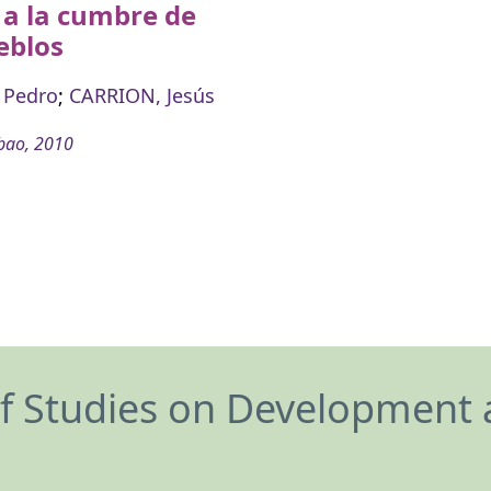
l a la cumbre de
eblos
 Pedro
;
CARRION, Jesús
bao, 2010
of Studies on Development 