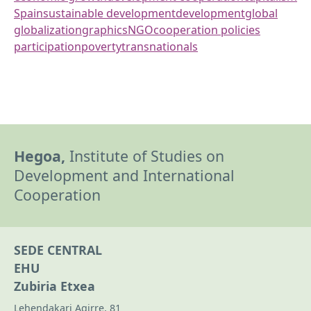
Spain
sustainable development
development
global
globalization
graphics
NGO
cooperation policies
participation
poverty
transnationals
Hegoa,
Institute of Studies on
Development and International
Cooperation
SEDE CENTRAL
EHU
Zubiria Etxea
Lehendakari Agirre, 81