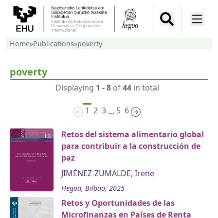
Home
»
Publications
»
poverty
poverty
Displaying
1 - 8
of
44
in total
1
2
3
5
6
…
Retos del sistema alimentario global
para contribuir a la construcción de
paz
JIMÉNEZ-ZUMALDE, Irene
Hegoa, Bilbao, 2025
Retos y Oportunidades de las
Microfinanzas en Países de Renta