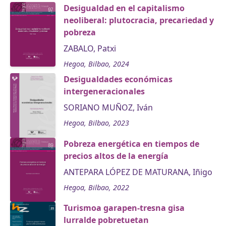
Desigualdad en el capitalismo
neoliberal: plutocracia, precariedad y
pobreza
ZABALO, Patxi
Hegoa, Bilbao, 2024
Desigualdades económicas
intergeneracionales
SORIANO MUÑOZ, Iván
Hegoa, Bilbao, 2023
Pobreza energética en tiempos de
precios altos de la energía
ANTEPARA LÓPEZ DE MATURANA, Iñigo
Hegoa, Bilbao, 2022
Turismoa garapen-tresna gisa
lurralde pobretuetan