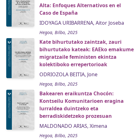
Alta: Enfoques Alternativos en el
Caso de España
IDOYAGA URIBARRENA, Aitor Joseba
Hegoa, Bilbo, 2025
Kate bihurtutako zaintzak, zauri
bihurtutako kateak: EAEko emakume
migratzaile feministen ekintza
kolektiboko errepertorioak
ODRIOZOLA BEITIA, Jone
Hegoa, Bilbo, 2025
Bakearen eraikuntza Chocón:
Kontseilu Komunitarioen eragina
lurraldea duintzeko eta
berradiskidetzeko prozesuan
MALDONADO ARIAS, Ximena
Hegoa, Bilbo, 2025