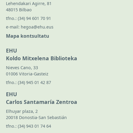
Lehendakari Agirre, 81
48015 Bilbao
tfno.:
(34) 94 601 70 91
e-mail:
hegoa@ehu.eus
Mapa kontsultatu
EHU
Koldo Mitxelena Biblioteka
Nieves Cano, 33
01006 Vitoria-Gasteiz
tfno.:
(34) 945 01 42 87
EHU
Carlos Santamaría Zentroa
Elhuyar plaza, 2
20018 Donostia-San Sebastián
tfno.:
(34) 943 01 74 64