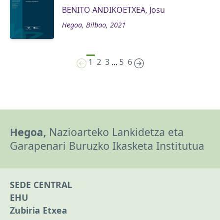
BENITO ANDIKOETXEA, Josu
Hegoa, Bilbao, 2021
1
2
3
5
6
...
Hegoa,
Nazioarteko Lankidetza eta
Garapenari Buruzko Ikasketa Institutua
SEDE CENTRAL
EHU
Zubiria Etxea