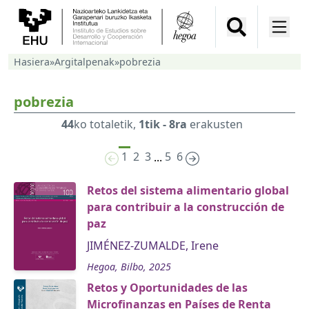
Hasiera
»
Argitalpenak
»
pobrezia
pobrezia
44
ko totaletik,
1tik - 8ra
erakusten
1
2
3
5
6
...
Retos del sistema alimentario global
para contribuir a la construcción de
paz
JIMÉNEZ-ZUMALDE, Irene
Hegoa, Bilbo, 2025
Retos y Oportunidades de las
Microfinanzas en Países de Renta