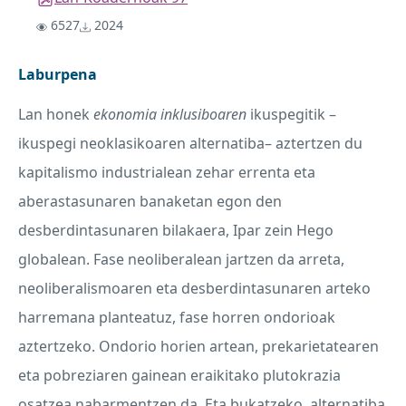
6527
2024
Laburpena
Lan honek
ekonomia inklusiboaren
ikuspegitik –
ikuspegi neoklasikoaren alternatiba– aztertzen du
kapitalismo industrialean zehar errenta eta
aberastasunaren banaketan egon den
desberdintasunaren bilakaera, Ipar zein Hego
globalean. Fase neoliberalean jartzen da arreta,
neoliberalismoaren eta desberdintasunaren arteko
harremana planteatuz, fase horren ondorioak
aztertzeko. Ondorio horien artean, prekarietatearen
eta pobreziaren gainean eraikitako plutokrazia
osatzea nabarmentzen da. Eta bukatzeko, alternatiba