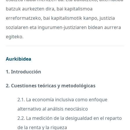
batzuk aurkezten dira, bai kapitalismoa
erreformatzeko, bai kapitalismotik kanpo, justizia
sozialaren eta ingurumen-justiziaren bidean aurrera
egiteko.
Aurkibidea
1. Introducción
2. Cuestiones teóricas y metodológicas
2.1. La economía inclusiva como enfoque
alternativo al análisis neoclásico
2.2. La medición de la desigualdad en el reparto
de la renta y la riqueza