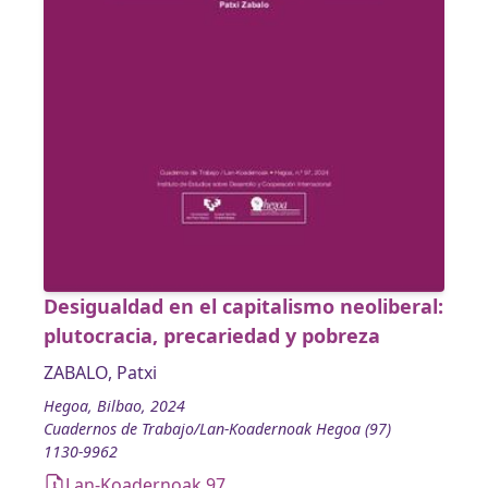
Desigualdad en el capitalismo neoliberal:
plutocracia, precariedad y pobreza
ZABALO, Patxi
Hegoa, Bilbao, 2024
Cuadernos de Trabajo/Lan-Koadernoak Hegoa (97)
1130-9962
Lan-Koadernoak 97