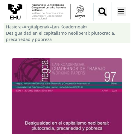
Hasiera
»
Argitalpenak
»
Lan-Koadernoak
»
Desigualdad en el capitalismo neoliberal: plutocracia,
precariedad y pobreza