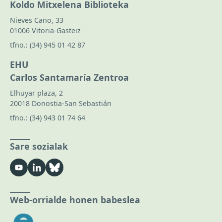
Koldo Mitxelena Biblioteka
Nieves Cano, 33
01006 Vitoria-Gasteiz
tfno.:
(34) 945 01 42 87
EHU
Carlos Santamaría Zentroa
Elhuyar plaza, 2
20018 Donostia-San Sebastián
tfno.:
(34) 943 01 74 64
Sare sozialak
Web-orrialde honen babeslea