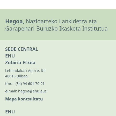
Hegoa,
Nazioarteko Lankidetza eta
Garapenari Buruzko Ikasketa Institutua
SEDE CENTRAL
EHU
Zubiria Etxea
Lehendakari Agirre, 81
48015 Bilbao
tfno.:
(34) 94 601 70 91
e-mail:
hegoa@ehu.eus
Mapa kontsultatu
EHU