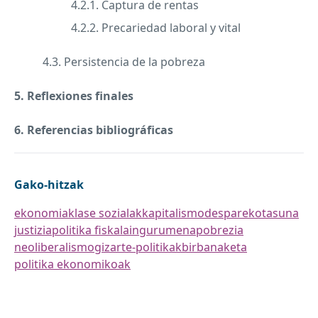
4.2.1. Captura de rentas
4.2.2. Precariedad laboral y vital
4.3. Persistencia de la pobreza
5. Reflexiones finales
6. Referencias bibliográficas
Gako-hitzak
ekonomia
klase sozialak
kapitalismo
desparekotasuna
justizia
politika fiskala
ingurumena
pobrezia
neoliberalismo
gizarte-politikak
birbanaketa
politika ekonomikoak