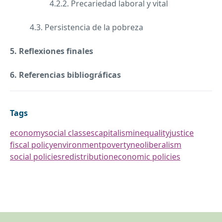
4.2.2. Precariedad laboral y vital
4.3. Persistencia de la pobreza
5. Reflexiones finales
6. Referencias bibliográficas
Tags
economy
social classes
capitalism
inequality
justice
fiscal policy
environment
poverty
neoliberalism
social policies
redistribution
economic policies