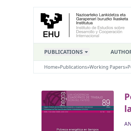
PUBLICATIONS
AUTHO
Home
»
Publications
»
Working Papers
»
P
P
l
AN