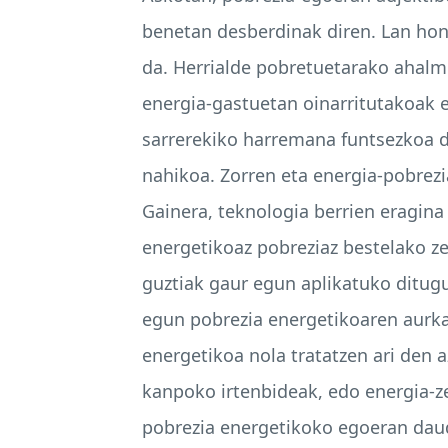
benetan desberdinak diren. Lan hone
da. Herrialde pobretuetarako ahalmen
energia-gastuetan oinarritutakoak er
sarrerekiko harremana funtsezkoa da
nahikoa. Zorren eta energia-pobrez
Gainera, teknologia berrien eragin
energetikoaz pobreziaz bestelako ze
guztiak gaur egun aplikatuko ditugu
egun pobrezia energetikoaren aurka 
energetikoa nola tratatzen ari den 
kanpoko irtenbideak, edo energia-ze
pobrezia energetikoko egoeran daud