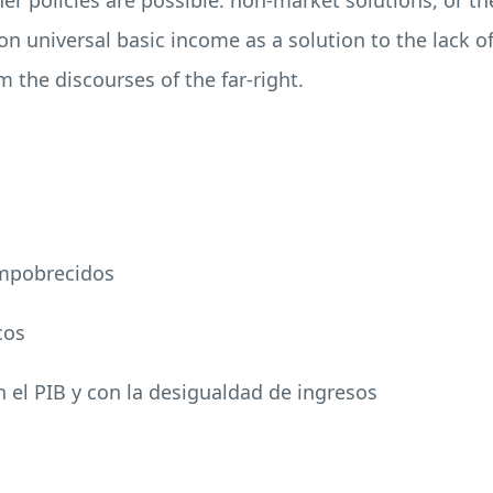
ther policies are possible: non-market solutions, or 
on universal basic income as a solution to the lack o
 the discourses of the far-right.
empobrecidos
cos
n el
PIB
y con la desigualdad de ingresos