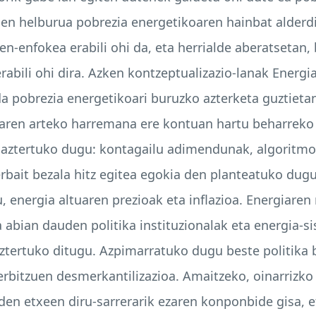
n helburua pobrezia energetikoaren hainbat alderdi 
-enfokea erabili ohi da, eta herrialde aberatsetan, 
abili ohi dira. Azken kontzeptualizazio-lanak Energi
 pobrezia energetikoari buruzko azterketa guztietan
iaren arteko harremana ere kontuan hartu beharreko
a aztertuko dugu: kontagailu adimendunak, algoritm
rbait bezala hitz egitea egokia den planteatuko dugu
, energia altuaren prezioak eta inflazioa. Energiare
abian dauden politika instituzionalak eta energia-s
aztertuko ditugu. Azpimarratuko dugu beste politika 
rbitzuen desmerkantilizazioa. Amaitzeko, oinarrizko
en etxeen diru-sarrerarik ezaren konponbide gisa, 