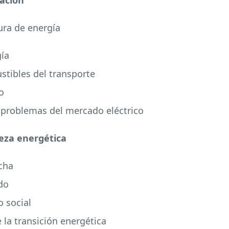
lación
ura de energía
gía
stibles del transporte
o
s problemas del mercado eléctrico
reza energética
rcha
do
 social
 la transición energética