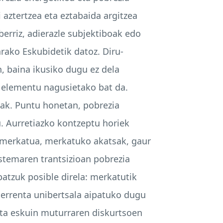
aztertzea eta eztabaida argitzea
berriz, adierazle subjektiboak edo
arako Eskubidetik datoz. Diru-
, baina ikusiko dugu ez dela
 elementu nagusietako bat da.
oak. Puntu honetan, pobrezia
. Aurretiazko kontzeptu horiek
n merkatua, merkatuko akatsak, gaur
istemaren trantsizioan pobrezia
batzuk posible direla: merkatutik
 errenta unibertsala aipatuko dugu
eta eskuin muturraren diskurtsoen