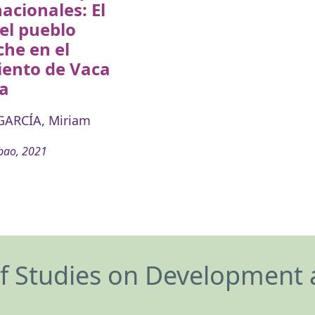
acionales: El
el pueblo
he en el
iento de Vaca
a
GARCÍA, Miriam
bao, 2021
of Studies on Development 