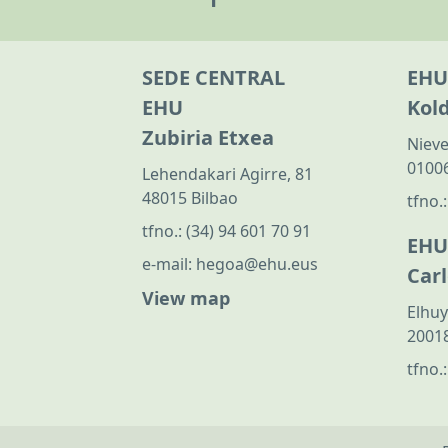
SEDE CENTRAL
EHU
EHU
Kol
Zubiria Etxea
Nieve
01006
Lehendakari Agirre, 81
48015 Bilbao
tfno.
tfno.:
(34) 94 601 70 91
EHU
e-mail:
hegoa@ehu.eus
Car
View map
Elhuy
20018
tfno.