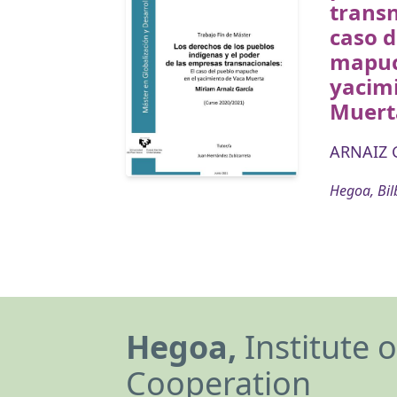
transn
caso d
mapuc
yacim
Muert
ARNAIZ 
Hegoa, Bil
Hegoa,
Institute 
Cooperation