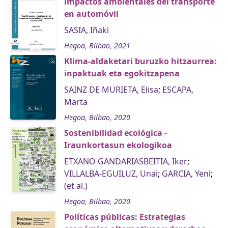
impactos ambientales del transporte
en automóvil
SASIA, Iñaki
Hegoa, Bilbao, 2021
Klima-aldaketari buruzko hitzaurrea:
inpaktuak eta egokitzapena
SAINZ DE MURIETA, Elisa
;
ESCAPA,
Marta
Hegoa, Bilbao, 2020
Sostenibilidad ecológica -
Iraunkortasun ekologikoa
ETXANO GANDARIASBEITIA, Iker
;
VILLALBA-EGUILUZ, Unai
;
GARCIA, Yeni
;
(et al.)
Hegoa, Bilbao, 2020
Políticas públicas: Estrategias