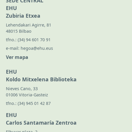
SEDE CENTRAL
EHU
Zubiria Etxea
Lehendakari Agirre, 81
48015 Bilbao
tfno.:
(34) 94 601 70 91
e-mail:
hegoa@ehu.eus
Ver mapa
EHU
Koldo Mitxelena Biblioteka
Nieves Cano, 33
01006 Vitoria-Gasteiz
tfno.:
(34) 945 01 42 87
EHU
Carlos Santamaría Zentroa
Elhuyar plaza, 2