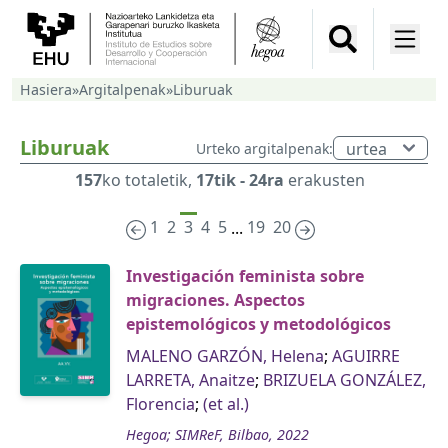
Hasiera
»
Argitalpenak
»
Liburuak
Liburuak
Urteko argitalpenak:
157
ko totaletik,
17tik - 24ra
erakusten
1
2
3
4
5
19
20
...
Investigación feminista sobre
migraciones. Aspectos
epistemológicos y metodológicos
MALENO GARZÓN, Helena
;
AGUIRRE
LARRETA, Anaitze
;
BRIZUELA GONZÁLEZ,
Florencia
;
(et al.)
Hegoa; SIMReF, Bilbao, 2022