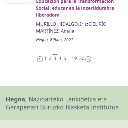
Educación para la Transformación
Social: educar en la incertidumbre
liberadora
MURILLO HIDALGO, Iris
;
DEL RÍO
MARTÍNEZ, Amaia
Hegoa, Bilbao, 2021
1
2
3
4
5
19
20
...
Hegoa,
Nazioarteko Lankidetza eta
Garapenari Buruzko Ikasketa Institutua