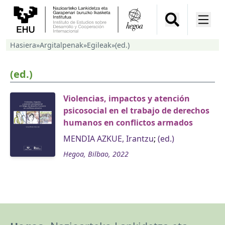
Hasiera
»
Argitalpenak
»
Egileak
»
(ed.)
(ed.)
Violencias, impactos y atención
psicosocial en el trabajo de derechos
humanos en conflictos armados
MENDIA AZKUE, Irantzu
;
(ed.)
Hegoa, Bilbao, 2022