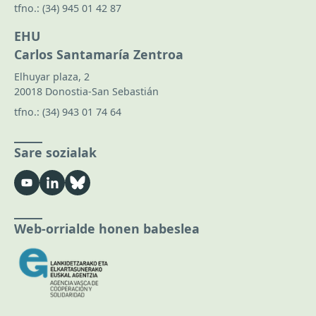
tfno.:
(34) 945 01 42 87
EHU
Carlos Santamaría Zentroa
Elhuyar plaza, 2
20018 Donostia-San Sebastián
tfno.:
(34) 943 01 74 64
Sare sozialak
Web-orrialde honen babeslea