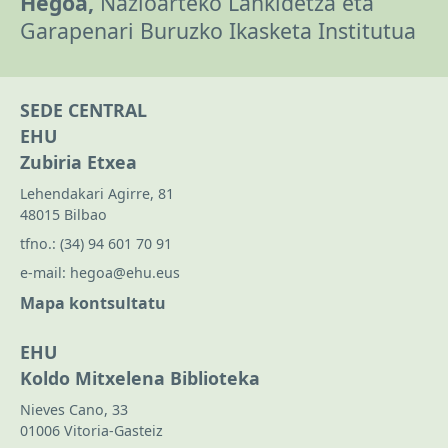
Hegoa,
Nazioarteko Lankidetza eta
Garapenari Buruzko Ikasketa Institutua
SEDE CENTRAL
EHU
Zubiria Etxea
Lehendakari Agirre, 81
48015 Bilbao
tfno.:
(34) 94 601 70 91
e-mail:
hegoa@ehu.eus
Mapa kontsultatu
EHU
Koldo Mitxelena Biblioteka
Nieves Cano, 33
01006 Vitoria-Gasteiz