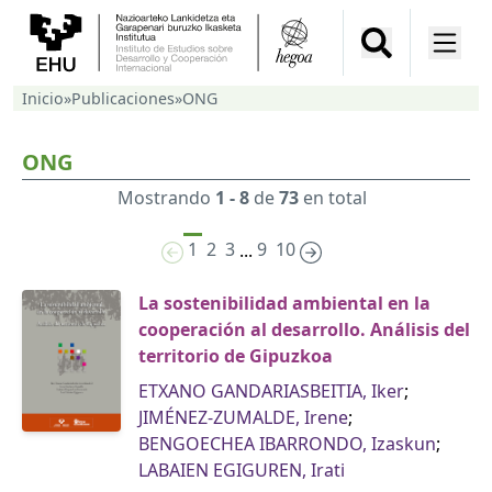
Inicio
»
Publicaciones
»
ONG
ONG
Mostrando
1 - 8
de
73
en total
1
2
3
9
10
...
La sostenibilidad ambiental en la
cooperación al desarrollo. Análisis del
territorio de Gipuzkoa
ETXANO GANDARIASBEITIA, Iker
;
JIMÉNEZ-ZUMALDE, Irene
;
BENGOECHEA IBARRONDO, Izaskun
;
LABAIEN EGIGUREN, Irati