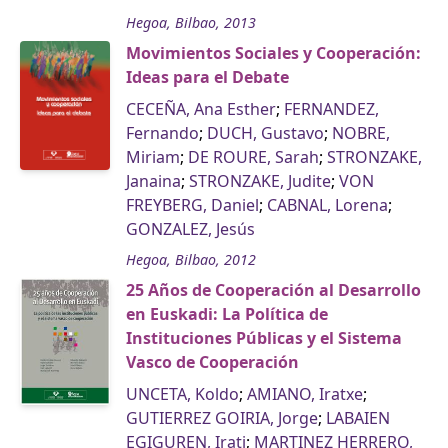
Hegoa, Bilbao, 2013
Movimientos Sociales y Cooperación:
Ideas para el Debate
CECEÑA, Ana Esther
;
FERNANDEZ,
Fernando
;
DUCH, Gustavo
;
NOBRE,
Miriam
;
DE ROURE, Sarah
;
STRONZAKE,
Janaina
;
STRONZAKE, Judite
;
VON
FREYBERG, Daniel
;
CABNAL, Lorena
;
GONZALEZ, Jesús
Hegoa, Bilbao, 2012
25 Años de Cooperación al Desarrollo
en Euskadi: La Política de
Instituciones Públicas y el Sistema
Vasco de Cooperación
UNCETA, Koldo
;
AMIANO, Iratxe
;
GUTIERREZ GOIRIA, Jorge
;
LABAIEN
EGIGUREN, Irati
;
MARTINEZ HERRERO,