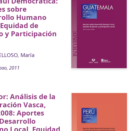
aui Democrática:
es sobre
rollo Humano
 Equidad de
 y Participación
ELLOSO, María
bao, 2011
r: Análisis de la
ración Vasca,
008: Aportes
Desarrollo
o Local, Equidad