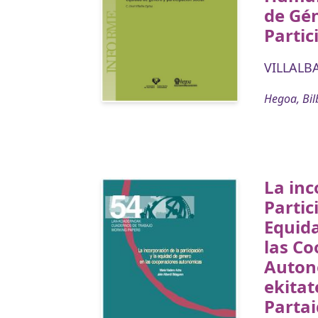
de Gé
Partic
VILLALBA
Hegoa, Bil
La inc
Partic
Equid
las C
Auton
ekitat
Partai