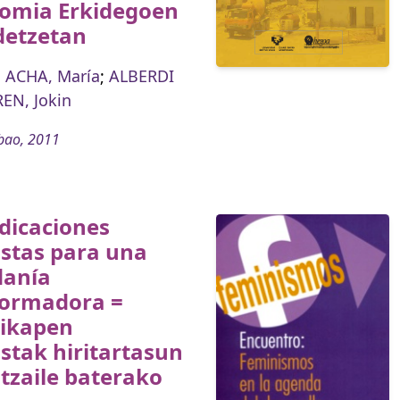
omia Erkidegoen
detzetan
 ACHA, María
;
ALBERDI
EN, Jokin
bao, 2011
dicaciones
istas para una
danía
formadora =
rikapen
stak hiritartasun
tzaile baterako