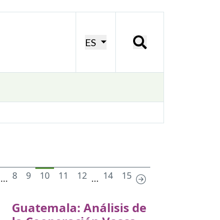
ES
8
9
10
11
12
14
15
...
...
Guatemala: Análisis de