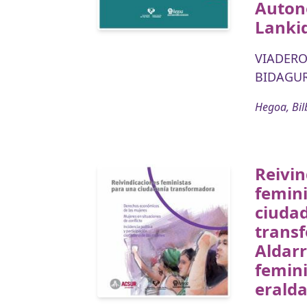
Auton
Lanki
VIADERO
BIDAGUR
Hegoa, Bil
Reivin
femin
ciuda
trans
Aldar
femini
eralda