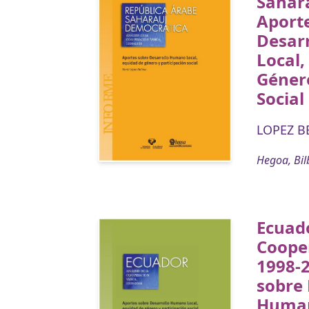
Sahar
Aport
Desar
Local,
Género
Social
LOPEZ B
Hegoa, Bil
Ecuado
Coope
1998-2
sobre 
Human