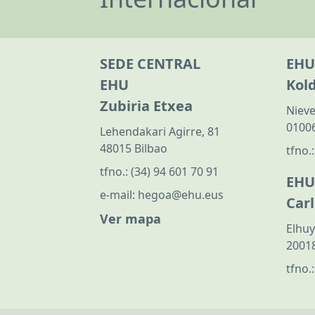
SEDE CENTRAL
EHU
EHU
Kol
Zubiria Etxea
Nieve
01006
Lehendakari Agirre, 81
48015 Bilbao
tfno.
tfno.:
(34) 94 601 70 91
EHU
e-mail:
hegoa@ehu.eus
Car
Ver mapa
Elhuy
20018
tfno.