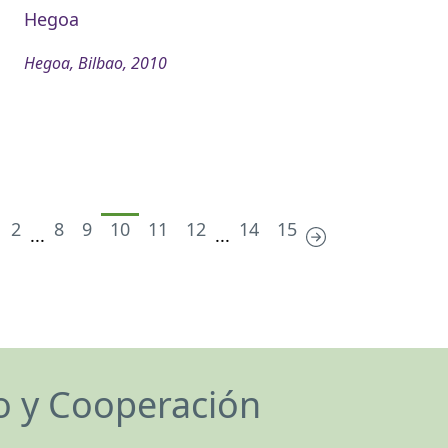
Hegoa
Hegoa, Bilbao, 2010
2
8
9
10
11
12
14
15
...
...
lo y Cooperación