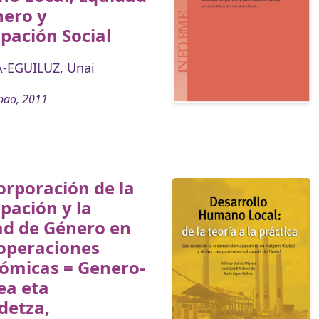
nero y
ipación Social
-EGUILUZ, Unai
bao, 2011
orporación de la
ipación y la
ad de Género en
ooperaciones
ómicas = Genero-
ea eta
detza,