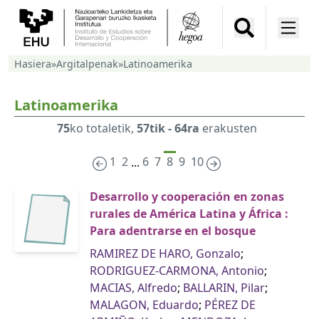
Hasiera
»
Argitalpenak
»
Latinoamerika
Latinoamerika
75
ko totaletik,
57tik - 64ra
erakusten
1
2
6
7
8
9
10
...
Desarrollo y cooperación en zonas
rurales de América Latina y África :
Para adentrarse en el bosque
RAMIREZ DE HARO, Gonzalo
;
RODRIGUEZ-CARMONA, Antonio
;
MACIAS, Alfredo
;
BALLARIN, Pilar
;
MALAGON, Eduardo
;
PÉREZ DE