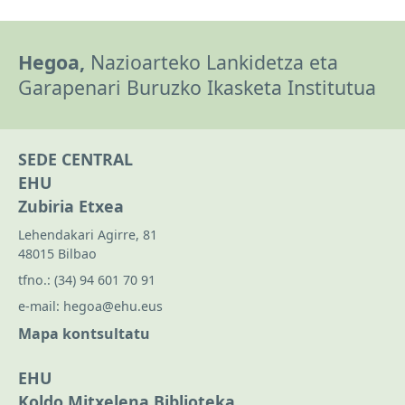
Hegoa,
Nazioarteko Lankidetza eta
Garapenari Buruzko Ikasketa Institutua
SEDE CENTRAL
EHU
Zubiria Etxea
Lehendakari Agirre, 81
48015 Bilbao
tfno.:
(34) 94 601 70 91
e-mail:
hegoa@ehu.eus
Mapa kontsultatu
EHU
Koldo Mitxelena Biblioteka