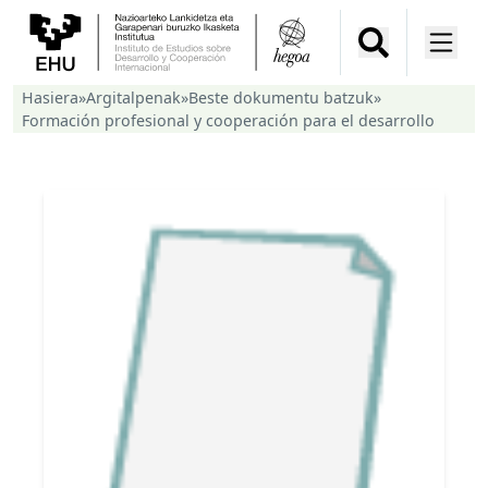
Hasiera
»
Argitalpenak
»
Beste dokumentu batzuk
»
Formación profesional y cooperación para el desarrollo