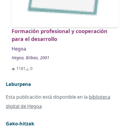
Formación profesional y cooperación
para el desarrollo
Hegoa
Hegoa, Bilbao, 2001
1181
0
Laburpena
Esta publicación está disponible en la
biblioteca
digital de Hegoa
Gako-hitzak