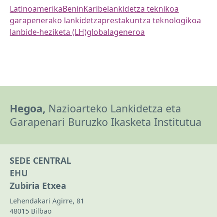
Latinoamerika
Benin
Karibe
lankidetza teknikoa
garapenerako lankidetza
prestakuntza teknologikoa
lanbide-heziketa (LH)
globala
generoa
Hegoa,
Nazioarteko Lankidetza eta
Garapenari Buruzko Ikasketa Institutua
SEDE CENTRAL
EHU
Zubiria Etxea
Lehendakari Agirre, 81
48015 Bilbao