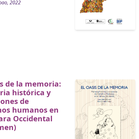
bao, 2022
is de la memoria:
a histórica y
iones de
hos humanos en
ara Occidental
men)