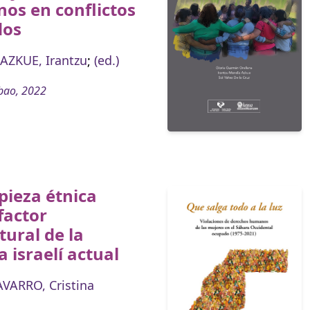
os en conflictos
dos
AZKUE, Irantzu
;
(ed.)
bao, 2022
pieza étnica
factor
tural de la
a israelí actual
VARRO, Cristina