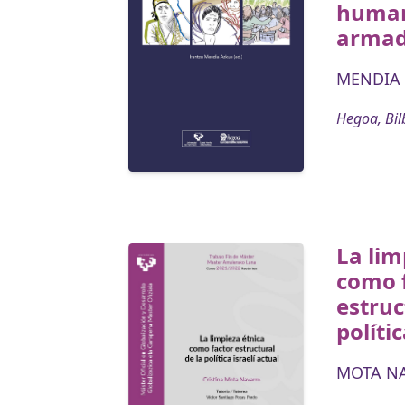
human
arma
MENDIA 
Hegoa, Bil
La lim
como 
estruc
polític
MOTA NA