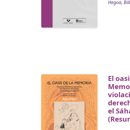
Hegoa, Bil
El oas
Memori
violac
derec
el Sáh
(Resu