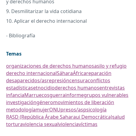
y derechos humanos
9. Desmilitarizar la vida cotidiana
10. Aplicar el derecho internacional
- Bibliografía
Temas
organizaciones de derechos humanos
asilo y refugio
derecho internacional
Sáhara
África
reparación
desaparecidos/as
represión
censura
conflictos
estadísticas
etnocidio
derechos humanos
entrevistas
infancia
Marruecos
guerra
informe
grupos vulnerables
investigación
género
movimientos de liberación
metodología
mujer
ONU
presos/as
psicología
RASD (República Árabe Saharaui Democrática)
salud
tortura
violencia sexual
violencia
víctimas