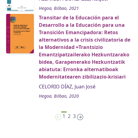
Hegoa, Bilbao, 2021
Transitar de la Educación para el
Desarrollo a la Educación para una
Transición Emancipadora: Retos
alternativos a la crisis civilizatoria de
la Modernidad =Trantsizio
Emantzipatzailerako Hezkuntzarako
bidea, Garapenerako Hezkuntzatik
abiatuta: Erronka alternatiboak
Modernitatearen zibilizazio-krisiari
CELORIO DÍAZ, Juan José
Hegoa, Bilbao, 2020
1
2
3