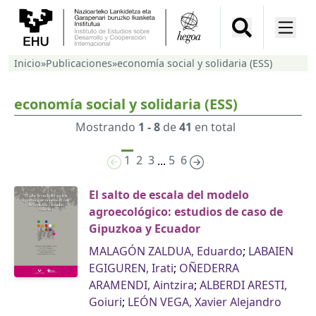
Inicio
»
Publicaciones
»
economía social y solidaria (ESS)
economía social y solidaria (ESS)
Mostrando
1 - 8
de
41
en total
1
2
3
5
6
...
El salto de escala del modelo
agroecológico: estudios de caso de
Gipuzkoa y Ecuador
MALAGÓN ZALDUA, Eduardo
;
LABAIEN
EGIGUREN, Irati
;
OÑEDERRA
ARAMENDI, Aintzira
;
ALBERDI ARESTI,
Goiuri
;
LEÓN VEGA, Xavier Alejandro