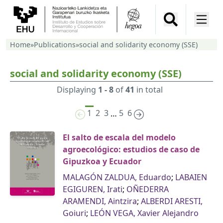
Home
»
Publications
»
social and solidarity economy (SSE)
social and solidarity economy (SSE)
Displaying
1 - 8
of
41
in total
1
2
3
5
6
…
El salto de escala del modelo
agroecológico: estudios de caso de
Gipuzkoa y Ecuador
MALAGÓN ZALDUA, Eduardo
;
LABAIEN
EGIGUREN, Irati
;
OÑEDERRA
ARAMENDI, Aintzira
;
ALBERDI ARESTI,
Goiuri
;
LEÓN VEGA, Xavier Alejandro