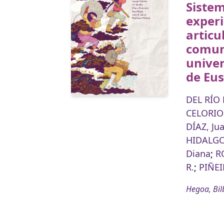
Sistem
experi
articu
comun
univer
de Eu
DEL RÍO
CELORIO
DÍAZ, Ju
HIDALGO,
Diana
;
R
R.
;
PIÑEI
Hegoa, Bil