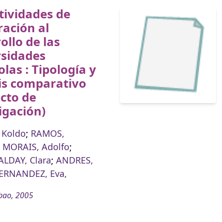
tividades de
ación al
ollo de las
rsidades
las : Tipología y
is comparativo
cto de
igación)
 Koldo
;
RAMOS,
;
MORAIS, Adolfo
;
LDAY, Clara
;
ANDRES,
ERNANDEZ, Eva,
bao, 2005