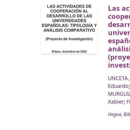
Las ac
cooper
desarr
unive
españo
anális
(proye
invest
UNCETA,
Eduardo
MURGUIA
Xabier
;
F
Hegoa, Bil