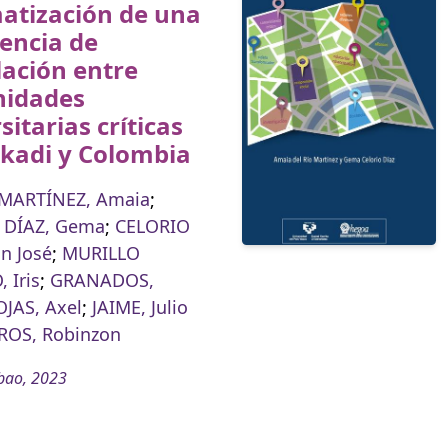
atización de una
encia de
lación entre
idades
sitarias críticas
skadi y Colombia
 MARTÍNEZ, Amaia
;
 DÍAZ, Gema
;
CELORIO
an José
;
MURILLO
 Iris
;
GRANADOS,
OJAS, Axel
;
JAIME, Julio
ROS, Robinzon
bao, 2023