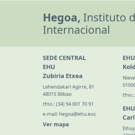
Hegoa,
Instituto 
Internacional
SEDE CENTRAL
EHU
EHU
Kol
Zubiria Etxea
Nieve
01006
Lehendakari Agirre, 81
48015 Bilbao
tfno.
tfno.:
(34) 94 601 70 91
EHU
e-mail:
hegoa@ehu.eus
Car
Ver mapa
Elhuy