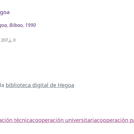
goa
oa, Bilbao, 1990
207
0
 la
biblioteca digital de Hegoa
ción técnica
cooperación universitaria
cooperación pa