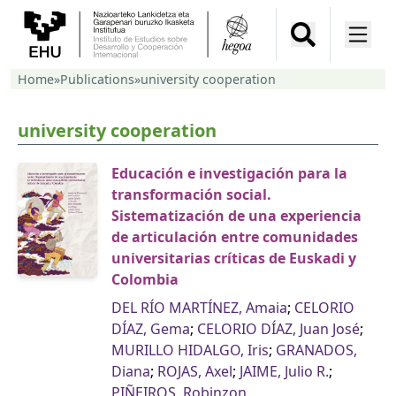
Home
»
Publications
»
university cooperation
university cooperation
Educación e investigación para la
transformación social.
Sistematización de una experiencia
de articulación entre comunidades
universitarias críticas de Euskadi y
Colombia
DEL RÍO MARTÍNEZ, Amaia
;
CELORIO
DÍAZ, Gema
;
CELORIO DÍAZ, Juan José
;
MURILLO HIDALGO, Iris
;
GRANADOS,
Diana
;
ROJAS, Axel
;
JAIME, Julio R.
;
PIÑEIROS, Robinzon