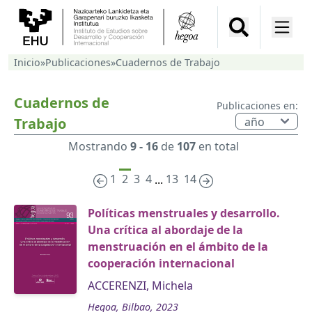
Inicio
»
Publicaciones
»
Cuadernos de Trabajo
Cuadernos de
Publicaciones en:
Trabajo
Mostrando
9 - 16
de
107
en total
1
2
3
4
13
14
...
Políticas menstruales y desarrollo.
Una crítica al abordaje de la
menstruación en el ámbito de la
cooperación internacional
ACCERENZI, Michela
Hegoa, Bilbao, 2023